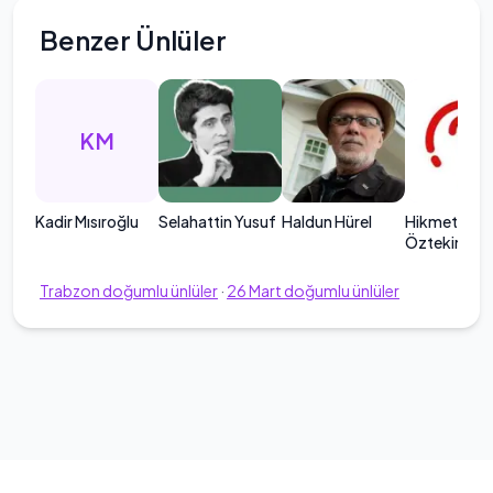
Benzer Ünlüler
KM
Kadir Mısıroğlu
Selahattin Yusuf
Haldun Hürel
Hikmet Anıl
Öztekin
Trabzon
doğumlu ünlüler
·
26
Mart
doğumlu ünlüler