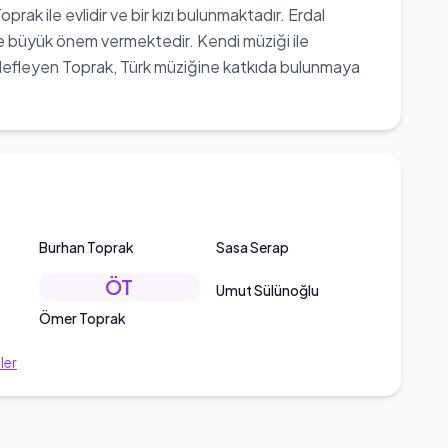
prak ile evlidir ve bir kızı bulunmaktadır. Erdal
e de büyük önem vermektedir. Kendi müziği ile
edefleyen Toprak, Türk müziğine katkıda bulunmaya
Burhan Toprak
Sasa Serap
ÖT
Umut Sülünoğlu
Ömer Toprak
ler