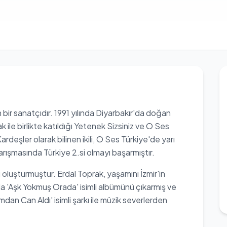
bir sanatçıdır. 1991 yılında Diyarbakır'da doğan
ile birlikte katıldığı Yetenek Sizsiniz ve O Ses
ardeşler olarak bilinen ikili, O Ses Türkiye'de yarı
arışmasında Türkiye 2.si olmayı başarmıştır.
nı oluşturmuştur. Erdal Toprak, yaşamını İzmir'in
da 'Aşk Yokmuş Orada' isimli albümünü çıkarmış ve
ımdan Can Aldı' isimli şarkı ile müzik severlerden