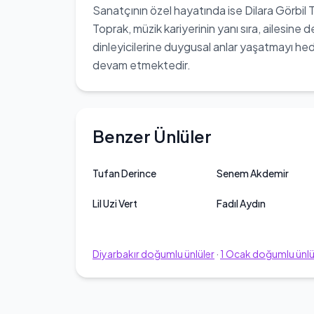
Sanatçının özel hayatında ise Dilara Görbil To
Toprak, müzik kariyerinin yanı sıra, ailesin
dinleyicilerine duygusal anlar yaşatmayı h
devam etmektedir.
Benzer Ünlüler
Tufan Derince
Senem Akdemir
Lil Uzi Vert
Fadıl Aydın
Diyarbakır
doğumlu ünlüler
·
1
Ocak
doğumlu ünlü