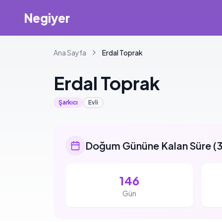
Negiyer
Ana Sayfa
Erdal
Toprak
Erdal
Toprak
Şarkıcı
Evli
Doğum Gününe Kalan Süre
(
3
146
Gün