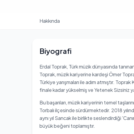
Hakkında
Biyografi
Erdal Toprak, Türk müzik dünyasında tanınan 
Toprak, müzik kariyerine kardeşi Ömer Toprak 
Türkiye yarışmaları ile adım atmıştır. Toprak K
finale kadar yükselmiş ve Yetenek Sizsiniz y
Bu başarıları, müzik kariyerinin temel taşları
Torbalı ilçesinde sürdürmektedir. 2018 yılın
aynı yıl Sancak ile birlikte seslendirdiği 'Can
büyük beğeni toplamıştır.