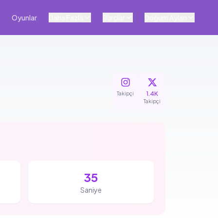
Oyunlar
Daha Fazla
Burçlar
Doğum Ayları
1.4K
Takipçi
Takipçi
35
Saniye