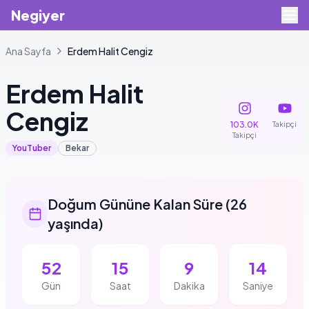
Negiyer
Ana Sayfa
Erdem
Halit Cengiz
Erdem
Halit
Cengiz
103.0K
Takipçi
Takipçi
YouTuber
Bekar
Doğum Gününe Kalan Süre
(
26
yaşında
)
52
15
9
13
Gün
Saat
Dakika
Saniye