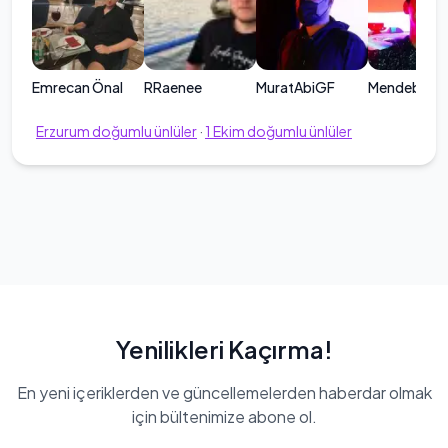
Emrecan Önal
RRaenee
MuratAbiGF
Mendebur L
Erzurum
doğumlu ünlüler
·
1
Ekim
doğumlu ünlüler
Yenilikleri Kaçırma!
En yeni içeriklerden ve güncellemelerden haberdar olmak
için bültenimize abone ol.