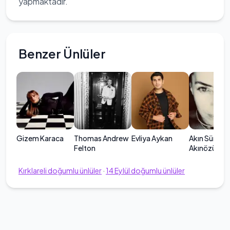
yapmaktadır.
Benzer Ünlüler
Gizem Karaca
Thomas Andrew
Evliya Aykan
Akın Süreyy
Felton
Akınözü
Kırklareli
doğumlu ünlüler
·
14
Eylül
doğumlu ünlüler