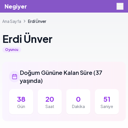
Negiyer
Ana Sayfa
Erdi
Ünver
Erdi
Ünver
Oyuncu
Doğum Gününe Kalan Süre
(
37
yaşında
)
38
20
0
50
Gün
Saat
Dakika
Saniye