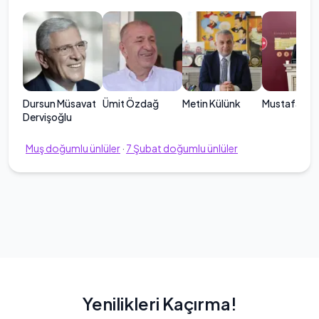
Dursun Müsavat
Ümit Özdağ
Metin Külünk
Mustafa Sar
Dervişoğlu
Muş
doğumlu ünlüler
·
7
Şubat
doğumlu ünlüler
Yenilikleri Kaçırma!