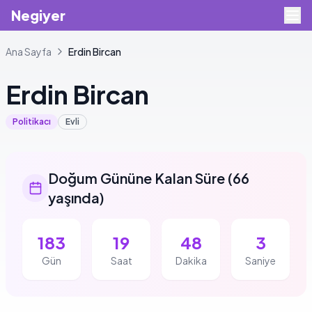
Negiyer
Ana Sayfa
Erdin
Bircan
Erdin
Bircan
Politikacı
Evli
Doğum Gününe Kalan Süre
(
66
yaşında
)
183
19
48
3
Gün
Saat
Dakika
Saniye