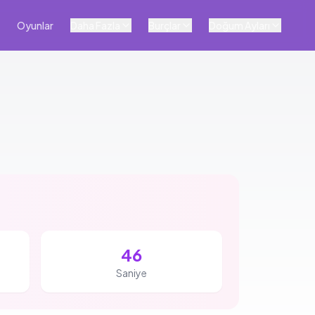
Oyunlar
Daha Fazla
Burçlar
Doğum Ayları
45
Saniye