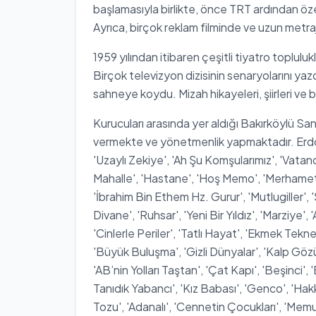
başlamasıyla birlikte, önce TRT ardından özel
Ayrıca, birçok reklam filminde ve uzun metrajl
1959 yılından itibaren çeşitli tiyatro toplul
Birçok televizyon dizisinin senaryolarını yaz
sahneye koydu. Mizah hikayeleri, şiirleri ve 
Kurucuları arasında yer aldığı Bakırköylü San
vermekte ve yönetmenlik yapmaktadır. Erdoğa
'Uzaylı Zekiye', 'Ah Şu Komşularımız', 'Vat
Mahalle', 'Hastane', 'Hoş Memo', 'Merhamet', 
'İbrahim Bin Ethem Hz. Gurur', 'Mutlugiller', 'Ş
Divane', 'Ruhsar', 'Yeni Bir Yıldız', 'Marziye',
'Cinlerle Periler', 'Tatlı Hayat', 'Ekmek Teknes
'Büyük Buluşma', 'Gizli Dünyalar', 'Kalp Gö
'AB’nin Yolları Taştan', 'Çat Kapı', 'Beşinci', 
Tanıdık Yabancı', 'Kız Babası', 'Genco', 'Hakkın
Tozu', 'Adanalı', 'Cennetin Çocukları', 'Memur