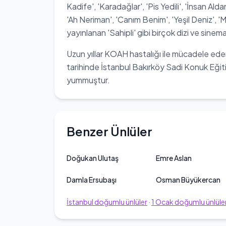
Kadife', 'Karadağlar', 'Pis Yedili', 'İnsan Al
'Ah Neriman', 'Canım Benim', 'Yeşil Deniz', '
yayınlanan 'Sahipli' gibi birçok dizi ve sinema
Uzun yıllar KOAH hastalığı ile mücadele ed
tarihinde İstanbul Bakırköy Sadi Konuk Eğit
yummuştur.
Benzer Ünlüler
Doğukan Ulutaş
Emre Aslan
Damla Ersubaşı
Osman Büyükercan
İstanbul
doğumlu ünlüler
·
1
Ocak
doğumlu ünlüle