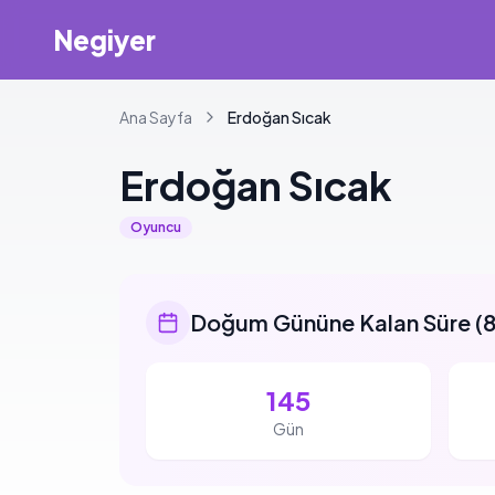
Negiyer
Ana Sayfa
Erdoğan
Sıcak
Erdoğan
Sıcak
Oyuncu
Doğum Gününe Kalan Süre
(
8
145
Gün