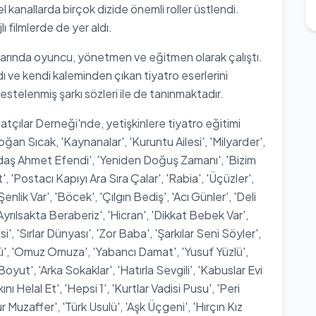
 kanallarda birçok dizide önemli roller üstlendi.
ı filmlerde de yer aldı.
uklarında oyuncu, yönetmen ve eğitmen olarak çalıştı.
dı ve kendi kaleminden çıkan tiyatro eserlerini
bestelenmiş şarkı sözleri ile de tanınmaktadır.
atçılar Derneği'nde, yetişkinlere tiyatro eğitimi
n Sıcak, 'Kaynanalar', 'Kuruntu Ailesi', 'Milyarder',
andaş Ahmet Efendi', 'Yeniden Doğuş Zamanı', 'Bizim
'Postacı Kapıyı Ara Sıra Çalar', 'Rabia', 'Üçüzler',
enlik Var', 'Böcek', 'Çılgın Bediş', 'Acı Günler', 'Deli
 'Ayrılsakta Beraberiz', 'Hicran', 'Dikkat Bebek Var',
i', 'Sırlar Dünyası', 'Zor Baba', 'Şarkılar Seni Söyler',
zü', 'Omuz Omuza', 'Yabancı Damat', 'Yusuf Yüzlü',
'Boyut', 'Arka Sokaklar', 'Hatırla Sevgili', 'Kabuslar Evi
ı Helal Et', 'Hepsi 1', 'Kurtlar Vadisi Pusu', 'Peri
 Muzaffer', 'Türk Usulü', 'Aşk Üçgeni', 'Hırçın Kız