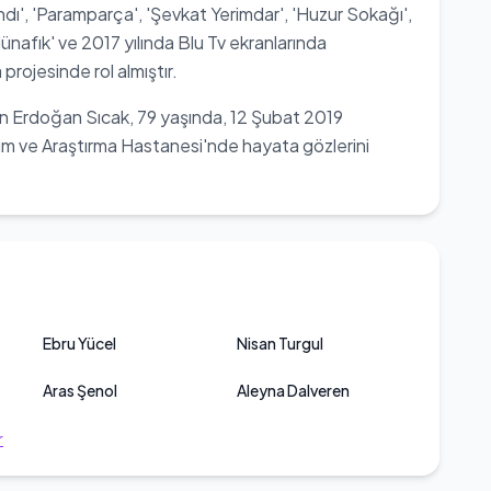
dandı', 'Paramparça', 'Şevkat Yerimdar', 'Huzur Sokağı',
Münafık' ve 2017 yılında Blu Tv ekranlarında
 projesinde rol almıştır.
en Erdoğan Sıcak, 79 yaşında, 12 Şubat 2019
im ve Araştırma Hastanesi'nde hayata gözlerini
Ebru Yücel
Nisan Turgul
Aras Şenol
Aleyna Dalveren
r