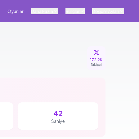
Oyunlar
Daha Fazla
Burçlar
Doğum Ayları
172.2K
Takipçi
41
Saniye