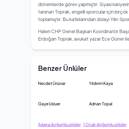
dönemlerde görev yapmıştır. Siyasi kariyerin
tanınan Toprak, engelli sporcular için birço
toplamıştır. Bu katkılarından dolayı Yılın Sp
Halen CHP Genel Başkan Koordinatör Başd
Erdoğan Toprak, avukat yazar Ece Güner ile 
Benzer Ünlüler
Necdet Ünüvar
Yıldırım Kaya
Gaye Usluer
Adnan Topal
Adana
doğumlu ünlüler
·
1
Ocak
doğumlu ünlüler