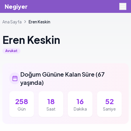
Negiyer
Ana Sayfa
Eren
Keskin
Eren
Keskin
Avukat
Doğum Gününe Kalan Süre
(
67
yaşında
)
258
18
16
52
Gün
Saat
Dakika
Saniye