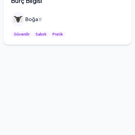
Burç Bilgisi
Boğa
♉
Güvenilir
Sabırlı
Pratik