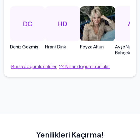
DG
HD
AN
Deniz Gezmiş
Hrant Dink
Feyza Altun
Ayşe Nur
Bahçekapılı
Bursa
doğumlu ünlüler
·
24
Nisan
doğumlu ünlüler
Yenilikleri Kaçırma!