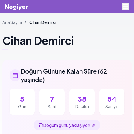
Negiyer
Ana Sayfa
Cihan
Demirci
Cihan
Demirci
Doğum Gününe Kalan Süre
(
62
yaşında
)
5
7
38
54
Gün
Saat
Dakika
Saniye
Doğum günü yaklaşıyor!
🎉