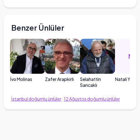
Benzer Ünlüler
NY
İvo Molinas
Zafer Arapkirli
Selahattin
Natali Yeres
Sancaklı
İstanbul
doğumlu ünlüler
·
12
Ağustos
doğumlu ünlüler