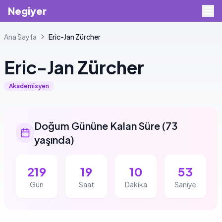
Negiyer
Ana Sayfa
Eric-Jan
Zürcher
Eric-Jan
Zürcher
Akademisyen
Doğum Gününe Kalan Süre
(
73
yaşında
)
219
19
10
52
Gün
Saat
Dakika
Saniye