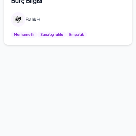
Burç Bilgisi
Balık
♓
Merhametli
Sanatçı ruhlu
Empatik