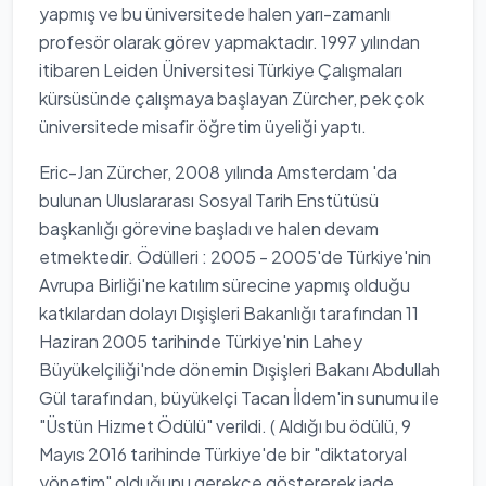
yapmış ve bu üniversitede halen yarı-zamanlı
profesör olarak görev yapmaktadır. 1997 yılından
itibaren Leiden Üniversitesi Türkiye Çalışmaları
kürsüsünde çalışmaya başlayan Zürcher, pek çok
üniversitede misafir öğretim üyeliği yaptı.
Eric-Jan Zürcher, 2008 yılında Amsterdam 'da
bulunan Uluslararası Sosyal Tarih Enstütüsü
başkanlığı görevine başladı ve halen devam
etmektedir. Ödülleri : 2005 - 2005'de Türkiye'nin
Avrupa Birliği'ne katılım sürecine yapmış olduğu
katkılardan dolayı Dışişleri Bakanlığı tarafından 11
Haziran 2005 tarihinde Türkiye'nin Lahey
Büyükelçiliği'nde dönemin Dışişleri Bakanı Abdullah
Gül tarafından, büyükelçi Tacan İldem'in sunumu ile
"Üstün Hizmet Ödülü" verildi. ( Aldığı bu ödülü, 9
Mayıs 2016 tarihinde Türkiye'de bir "diktatoryal
yönetim" olduğunu gerekçe göstererek iade