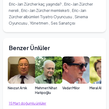
Eric-Jan Zürcher kaç yaşında? , Eric-Jan Zürcher
nereli , Eric-Jan Zürcher memleketi , Eric-Jan
Zürcher albümleri Tiyatro Oyuncusu , Sinema
Oyuncusu , Yönetmen , Ses Sanatçısı
Benzer Ünlüler
Nevzat Artık
Mehmet Nihat
Vedat Milor
Meral Akşen
Hatipoğlu
15
Mart
doğumlu ünlüler