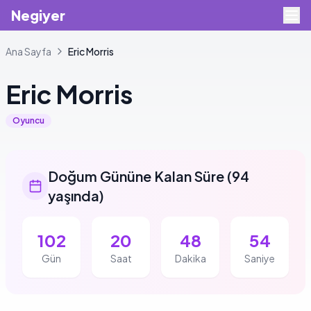
Negiyer
Ana Sayfa
Eric
Morris
Eric
Morris
Oyuncu
Doğum Gününe Kalan Süre
(
94
yaşında
)
102
20
48
54
Gün
Saat
Dakika
Saniye