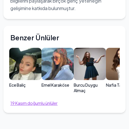
bilgilerini paylaşarak birçok genç yeteneğin
gelişimine katkıda bulunmuştur.
Benzer Ünlüler
Ece Baliç
Emel Karaköse
Burcu Duygu
Nafia Tanrıv
Almaç
19
Kasım
doğumlu ünlüler