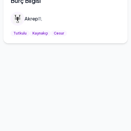
Burç Bilgisi
Akrep
♏
Tutkulu
Kaynakçı
Cesur