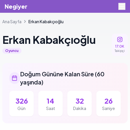
Negiyer
Ana Sayfa
Erkan
Kabakçıoğlu
Erkan
Kabakçıoğlu
17.0K
Oyuncu
Takipçi
Doğum Gününe Kalan Süre
(
60
yaşında
)
326
14
32
26
Gün
Saat
Dakika
Saniye