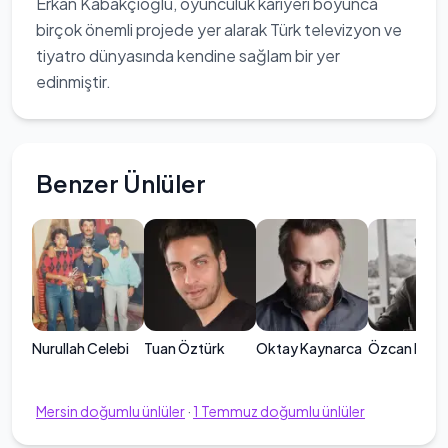
Erkan Kabakçıoğlu, oyunculuk kariyeri boyunca
birçok önemli projede yer alarak Türk televizyon ve
tiyatro dünyasında kendine sağlam bir yer
edinmiştir.
Benzer Ünlüler
Nurullah Celebi
Tuan Öztürk
Oktay Kaynarca
Özcan Deni
Mersin
doğumlu ünlüler
·
1
Temmuz
doğumlu ünlüler