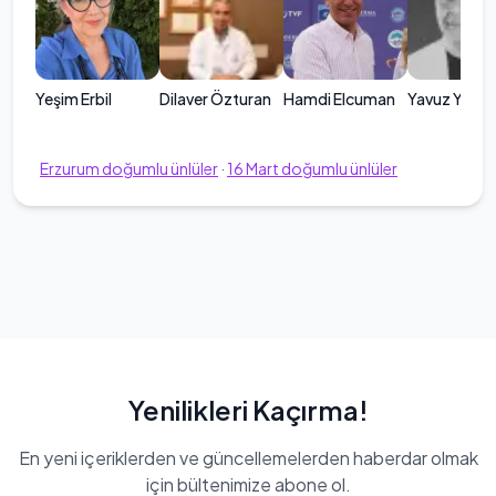
Yeşim Erbil
Dilaver Özturan
Hamdi Elcuman
Yavuz Yörük
Erzurum
doğumlu ünlüler
·
16
Mart
doğumlu ünlüler
Yenilikleri Kaçırma!
En yeni içeriklerden ve güncellemelerden haberdar olmak
için bültenimize abone ol.