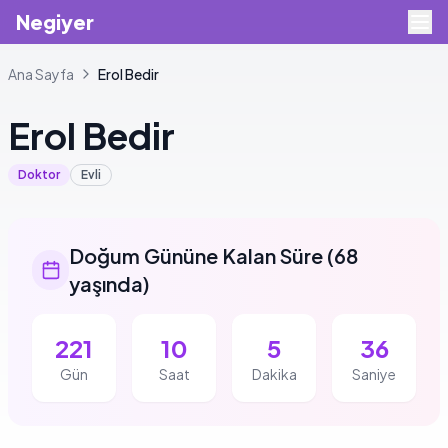
Negiyer
Ana Sayfa
Erol
Bedir
Erol
Bedir
Doktor
Evli
Doğum Gününe Kalan Süre
(
68
yaşında
)
221
10
5
36
Gün
Saat
Dakika
Saniye