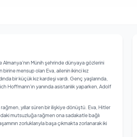
de Almanya'nın Münih şehrinde dünyaya gözlerini
 birine mensup olan Eva, ailenin ikinci kız
dında bir küçük kız kardeşi vardı. Genç yaşlarında,
nrich Hoffmann'ın yanında asistanlık yaparken, Adolf
a rağmen, yıllar süren bir ilişkiye dönüştü. Eva, Hitler
tındaki mutsuzluğa rağmen ona sadakatle bağlı
yaşamının zorluklarıyla başa çıkmakta zorlanarak iki