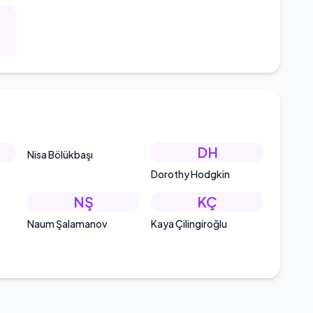
DH
Nisa Bölükbaşı
Dorothy Hodgkin
NŞ
KÇ
Naum Şalamanov
Kaya Çilingiroğlu