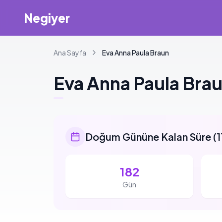
Negiyer
Ana Sayfa
Eva
Anna Paula Braun
Eva
Anna Paula Bra
Doğum Gününe Kalan Süre
(
1
182
Gün