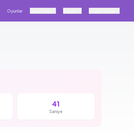
Oyunlar
Daha Fazla
Burçlar
Doğum Ayları
40
Saniye