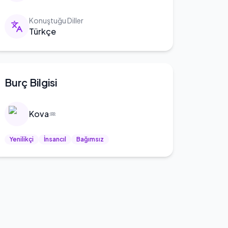
Konuştuğu Diller
Türkçe
Burç Bilgisi
Kova
♒
Yenilikçi
İnsancıl
Bağımsız