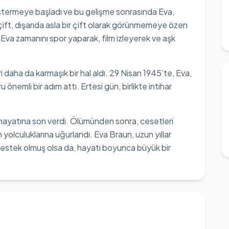
östermeye başladı ve bu gelişme sonrasında Eva,
çift, dışarıda asla bir çift olarak görünmemeye özen
Eva zamanını spor yaparak, film izleyerek ve aşk
ri daha da karmaşık bir hal aldı. 29 Nisan 1945’te, Eva,
önemli bir adım attı. Ertesi gün, birlikte intihar
ndi hayatına son verdi. Ölümünden sonra, cesetleri
olculuklarına uğurlandı. Eva Braun, uzun yıllar
destek olmuş olsa da, hayatı boyunca büyük bir