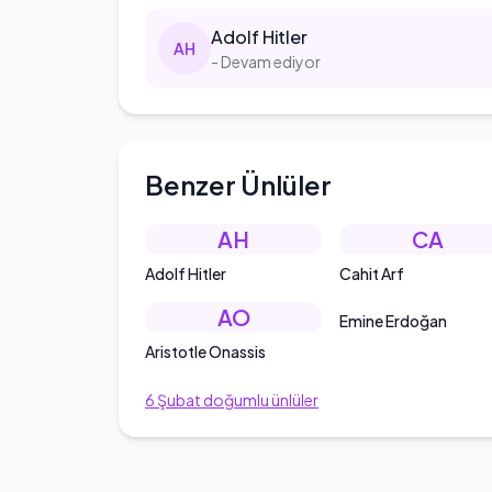
Adolf
Hitler
A
H
- Devam ediyor
Benzer Ünlüler
AH
CA
Adolf Hitler
Cahit Arf
AO
Emine Erdoğan
Aristotle Onassis
6
Şubat
doğumlu ünlüler