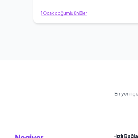
1
Ocak
doğumlu ünlüler
En yeni iç
Negiyer
Hızlı Bağla