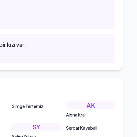
r kızı var.
AK
Simge Tertemiz
Alona Kral
SY
Serdar Kayabali
Selim Yuhay