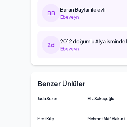
Baran
Baylar ile evli
B
B
Ebeveyn
2012
doğumlu Alya isminde bi
2
d
Ebeveyn
Benzer Ünlüler
Jada Sezer
Eliz Sakuçoğlu
Mert Kılıç
Mehmet Akif Alakurt