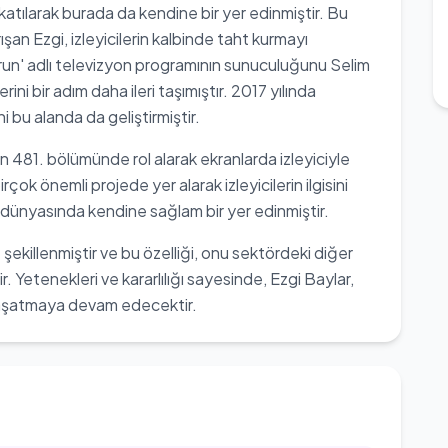
 katılarak burada da kendine bir yer edinmiştir. Bu
ışan Ezgi, izleyicilerin kalbinde taht kurmayı
urun' adlı televizyon programının sunuculuğunu Selim
ini bir adım daha ileri taşımıştır. 2017 yılında
 bu alanda da geliştirmiştir.
in 481. bölümünde rol alarak ekranlarda izleyiciyle
çok önemli projede yer alarak izleyicilerin ilgisini
ünyasında kendine sağlam bir yer edinmiştir.
şekillenmiştir ve bu özelliği, onu sektördeki diğer
r. Yetenekleri ve kararlılığı sayesinde, Ezgi Baylar,
 yaşatmaya devam edecektir.