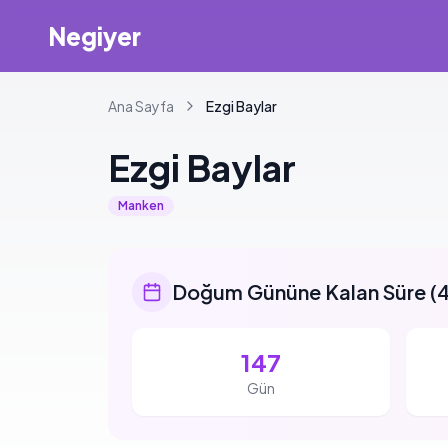
Negiyer
Ana Sayfa
Ezgi
Baylar
Ezgi
Baylar
Manken
Doğum Gününe Kalan Süre
(
4
147
Gün