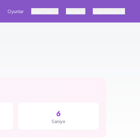
Oyunlar
Daha Fazla
Burçlar
Doğum Ayları
5
Saniye