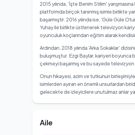
2015 yılında, 'İşte Benim Stilim' yarışmasına
platformda birçok tanınmış isimle birlikte yar
başarmıştır. 2016 yılında ise, 'Güle Güle Ot
Yuhay ile birlikte üstlenerek televizyon kariyer
oyunculuk koçlarından eğitim alarak kendisini
Ardından, 2018 yılında 'Arka Sokaklar' dizisin
buluşmuştur. Ezgi Baylar, kariyeri boyunca bir
çekmeyi başarmış ve bu sayede televizyon d
Onun hikayesi, azim ve tutkunun birleşimiyle 
isimlerden ayıran en önemli unsurlardan biridi
gelecekte de izleyicilere unutulmaz anlar
Aile