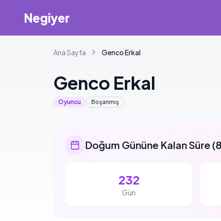
Negiyer
Ana Sayfa
Genco
Erkal
Genco
Erkal
Oyuncu
Boşanmış
Doğum Gününe Kalan Süre
(
8
232
Gün