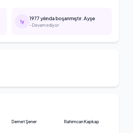
p
1977
yılında boşanmıştır. Ayşe
1
y
- Devam ediyor
Demet Şener
Rahimcan Kapkap