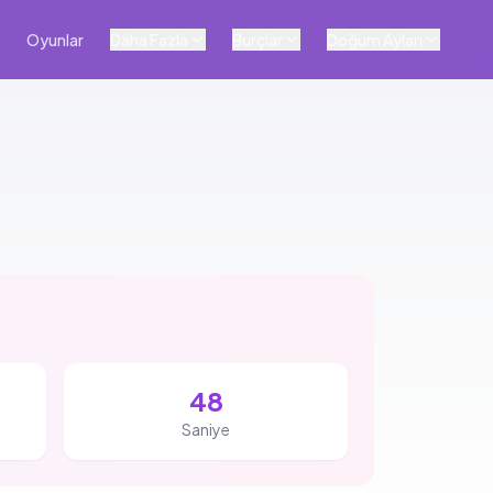
Oyunlar
Daha Fazla
Burçlar
Doğum Ayları
47
Saniye