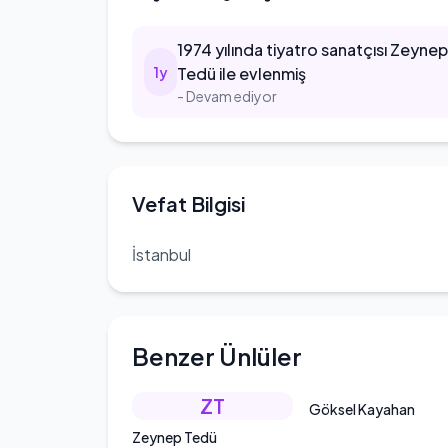
1974
yılında tiyatro sanatçısı Zeyne
1
y
Tedü ile evlenmiş
- Devam ediyor
Vefat Bilgisi
İstanbul
Benzer Ünlüler
ZT
Göksel Kayahan
Zeynep Tedü