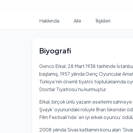
Hakkında
Aile
İlişkileri
Biyografi
Genco Erkal, 28 Mart 1938 tarihinde İstanb
başlamış, 1957 yılında Genç Oyuncular Amat
Türkiye'nin önemli tiyatro topluluklarında o
Dostlar Tiyatrosu'nu kurmuştur.
Erkal, birçok ünlü yazarın eserlerini sahneye
Şvayk' oyunundaki rolüyle İlhan İskender ödü
Film Festivali'nde 'en iyi erkek oyuncu' ödülü
2008 yılında Sivas katliamını konu alan 'Siv