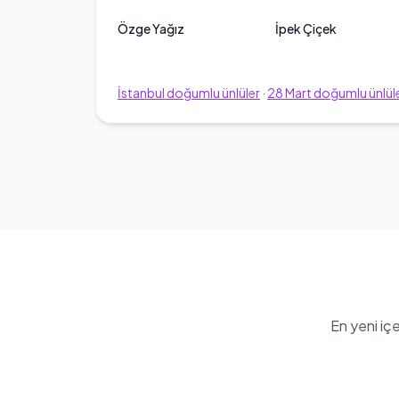
Özge Yağız
İpek Çiçek
İstanbul
doğumlu ünlüler
·
28
Mart
doğumlu ünlül
En yeni iç