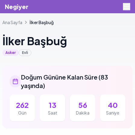
Negiyer
Ana Sayfa
İlker
Başbuğ
İlker
Başbuğ
Asker
Evli
Doğum Gününe Kalan Süre
(
83
yaşında
)
262
13
56
39
Gün
Saat
Dakika
Saniye