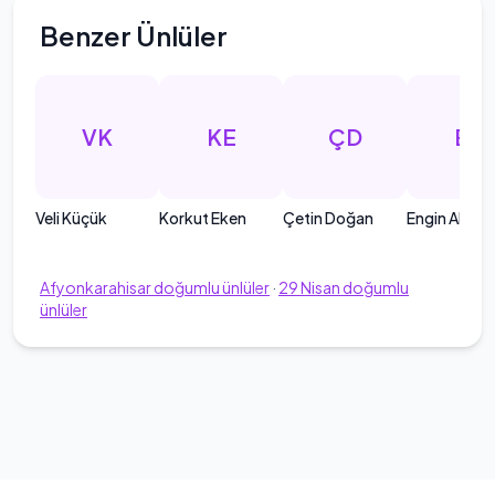
Benzer Ünlüler
VK
KE
ÇD
EA
Veli Küçük
Korkut Eken
Çetin Doğan
Engin Alan
Afyonkarahisar
doğumlu ünlüler
·
29
Nisan
doğumlu
ünlüler