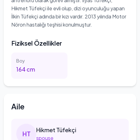
antrenörü olarak görev almıştır. İlyas Tüfekçi,
Hikmet Tüfekçi ile evli olup, dizi oyunculuğu yapan
İlkin Tüfekçi adında bir kızı vardır. 2013 yılında Motor
Nöron hastalığı teşhisi konulmuştur.
Fiziksel Özellikler
Boy
164
cm
Aile
Hikmet
Tüfekçi
H
T
spouse