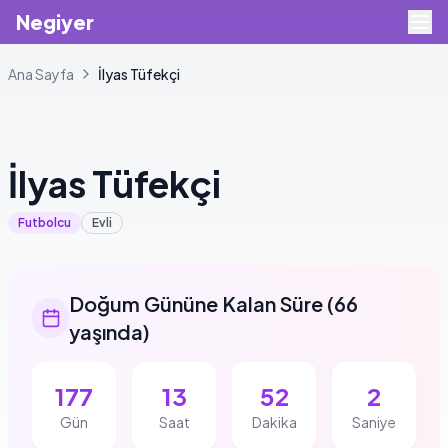
Negiyer
Ana Sayfa
İlyas
Tüfekçi
+
4
İlyas
Tüfekçi
Futbolcu
Evli
Doğum Gününe Kalan Süre
(
66
yaşında
)
177
13
52
1
Gün
Saat
Dakika
Saniye