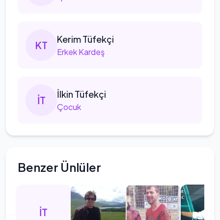
Kerim
Tüfekçi
K
T
Erkek Kardeş
İlkin
Tüfekçi
İ
T
Çocuk
Benzer Ünlüler
İT