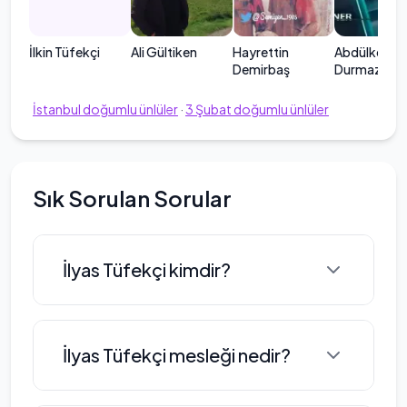
İlkin Tüfekçi
Ali Gültiken
Hayrettin
Abdülkerim
Demirbaş
Durmaz
İstanbul
doğumlu ünlüler
·
3
Şubat
doğumlu ünlüler
Sık Sorulan Sorular
İlyas Tüfekçi kimdir?
İlyas Tüfekçi, 3 Şubat 1960 tarihinde
İlyas Tüfekçi mesleği nedir?
İstanbul'da doğmuştur. Ailesi, 1971
yılında Almanya'ya göç etmiştir.