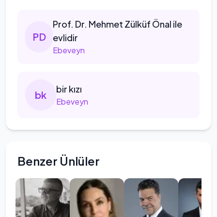
Prof.
Dr. Mehmet Zülküf Önal ile
P
D
evlidir
Ebeveyn
bir
kızı
b
k
Ebeveyn
Benzer Ünlüler