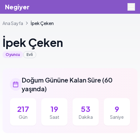
Negiyer
Ana Sayfa
İpek
Çeken
İpek
Çeken
Oyuncu
Evli
Doğum Gününe Kalan Süre
(
60
yaşında
)
217
19
53
8
Gün
Saat
Dakika
Saniye