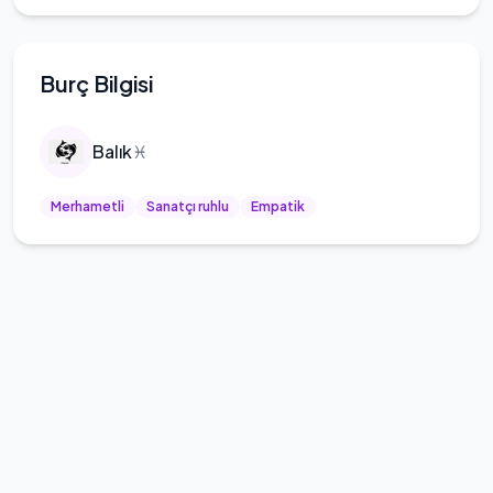
Burç Bilgisi
Balık
♓
Merhametli
Sanatçı ruhlu
Empatik