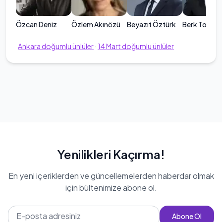
Özcan Deniz
Özlem Akınözü
Beyazıt Öztürk
Berk Tokay
Ankara
doğumlu ünlüler
·
14
Mart
doğumlu ünlüler
Yenilikleri Kaçırma!
En yeni içeriklerden ve güncellemelerden haberdar olmak
için bültenimize abone ol.
Abone Ol