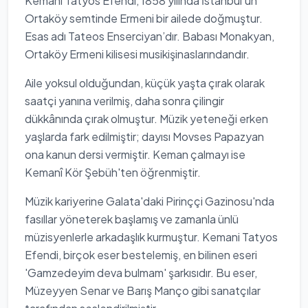
Kemani Tatyos Efendi, 1858 yılında İstanbul'un
Ortaköy semtinde Ermeni bir ailede doğmuştur.
Esas adı Tateos Enserciyan’dır. Babası Monakyan,
Ortaköy Ermeni kilisesi musikişinaslarındandır.
Aile yoksul olduğundan, küçük yaşta çırak olarak
saatçi yanına verilmiş, daha sonra çilingir
dükkânında çırak olmuştur. Müzik yeteneği erken
yaşlarda fark edilmiştir; dayısı Movses Papazyan
ona kanun dersi vermiştir. Keman çalmayı ise
Kemanî Kör Şebüh'ten öğrenmiştir.
Müzik kariyerine Galata'daki Pirinççi Gazinosu'nda
fasıllar yöneterek başlamış ve zamanla ünlü
müzisyenlerle arkadaşlık kurmuştur. Kemani Tatyos
Efendi, birçok eser bestelemiş, en bilinen eseri
'Gamzedeyim deva bulmam' şarkısıdır. Bu eser,
Müzeyyen Senar ve Barış Manço gibi sanatçılar