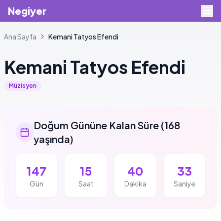
Negiyer
Ana Sayfa
Kemani
Tatyos Efendi
Kemani
Tatyos Efendi
Müzisyen
Doğum Gününe Kalan Süre
(
168
yaşında
)
147
15
40
33
Gün
Saat
Dakika
Saniye