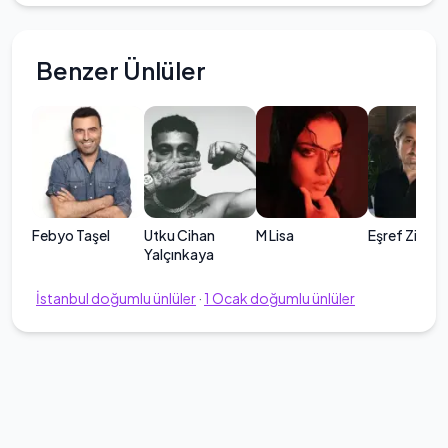
Benzer Ünlüler
Febyo Taşel
Utku Cihan
M Lisa
Eşref Ziya T
Yalçınkaya
İstanbul
doğumlu ünlüler
·
1
Ocak
doğumlu ünlüler