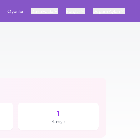
Oyunlar
Daha Fazla
Burçlar
Doğum Ayları
0
Saniye