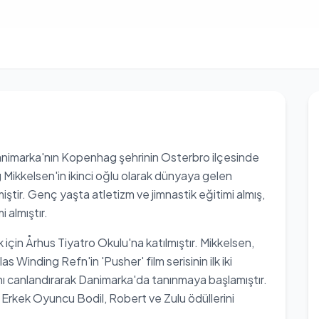
animarka'nın Kopenhag şehrinin Osterbro ilçesinde
ikkelsen'in ikinci oğlu olarak dünyaya gelen
tir. Genç yaşta atletizm ve jimnastik eğitimi almış,
 almıştır.
için Århus Tiyatro Okulu'na katılmıştır. Mikkelsen,
 Winding Refn'in 'Pusher' film serisinin ilk iki
ını canlandırarak Danimarka'da tanınmaya başlamıştır.
yi Erkek Oyuncu Bodil, Robert ve Zulu ödüllerini