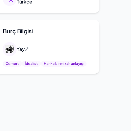
Türkçe
Burç Bilgisi
Yay
♐
Cömert
İdealist
Harika bir mizah anlayışı