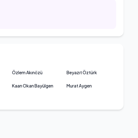
Özlem Akınözü
Beyazıt Öztürk
Kaan Okan Bayülgen
Murat Aygen