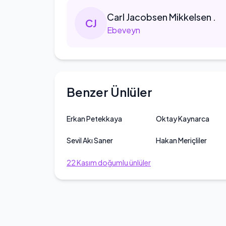
Carl
Jacobsen Mikkelsen .
C
J
Ebeveyn
Benzer Ünlüler
Erkan Petekkaya
Oktay Kaynarca
Sevil Akı Saner
Hakan Meriçliler
22
Kasım
doğumlu ünlüler