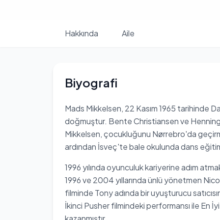
Hakkında
Aile
Biyografi
Mads Mikkelsen, 22 Kasım 1965 tarihinde D
doğmuştur. Bente Christiansen ve Henning M
Mikkelsen, çocukluğunu Nørrebro'da geçirmiş
ardından İsveç'te bale okulunda dans eğitimi
1996 yılında oyunculuk kariyerine adım atmak 
1996 ve 2004 yıllarında ünlü yönetmen Nicolas
filminde Tony adında bir uyuşturucu satıcıs
İkinci Pusher filmindeki performansı ile En İ
kazanmıştır.