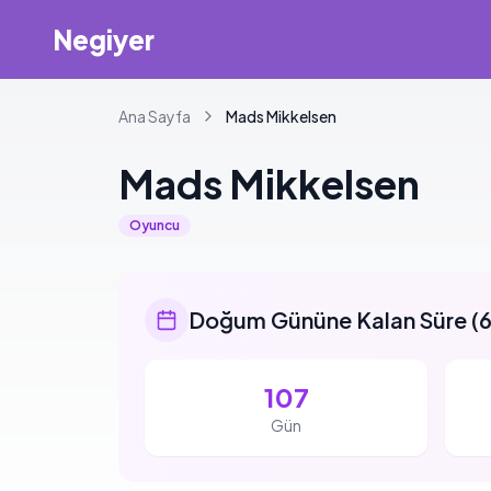
Negiyer
Ana Sayfa
Mads
Mikkelsen
Mads
Mikkelsen
Oyuncu
Doğum Gününe Kalan Süre
(
6
107
Gün