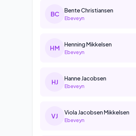
Bente
Christiansen
B
C
Ebeveyn
Henning
Mikkelsen
H
M
Ebeveyn
Hanne
Jacobsen
H
J
Ebeveyn
Viola
Jacobsen Mikkelsen
V
J
Ebeveyn