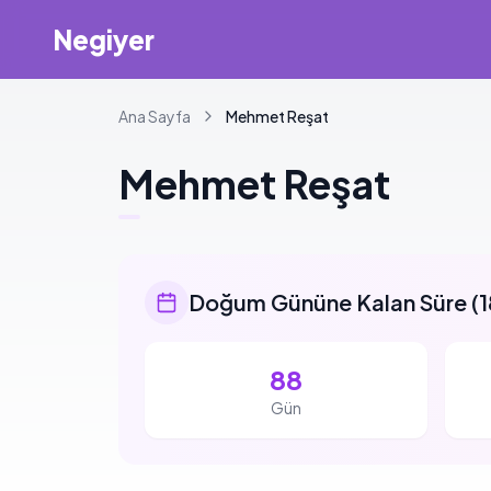
Negiyer
Ana Sayfa
Mehmet
Reşat
Mehmet
Reşat
Doğum Gününe Kalan Süre
(
1
88
Gün