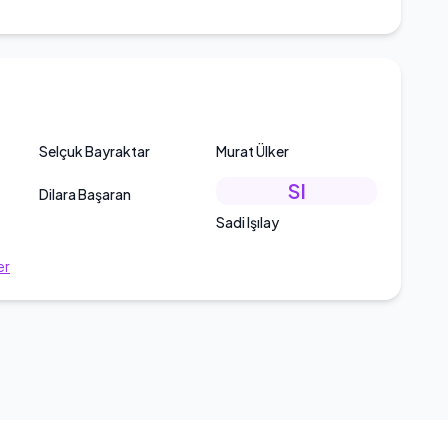
Selçuk Bayraktar
Murat Ülker
SI
Dilara Başaran
Sadi Işılay
er