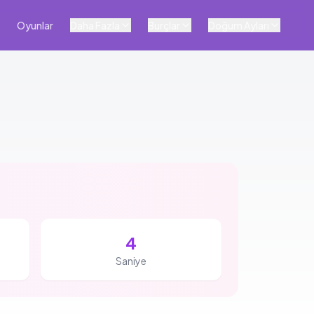
Oyunlar
Daha Fazla
Burçlar
Doğum Ayları
3
Saniye