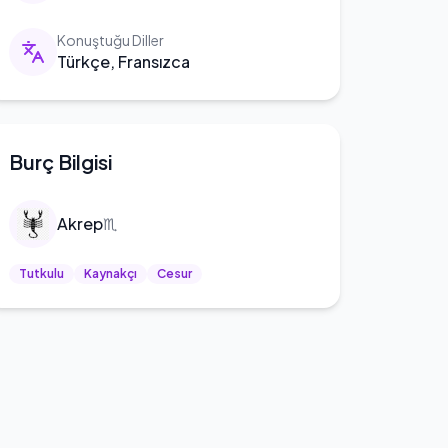
Konuştuğu Diller
Türkçe, Fransızca
Burç Bilgisi
Akrep
♏
Tutkulu
Kaynakçı
Cesur