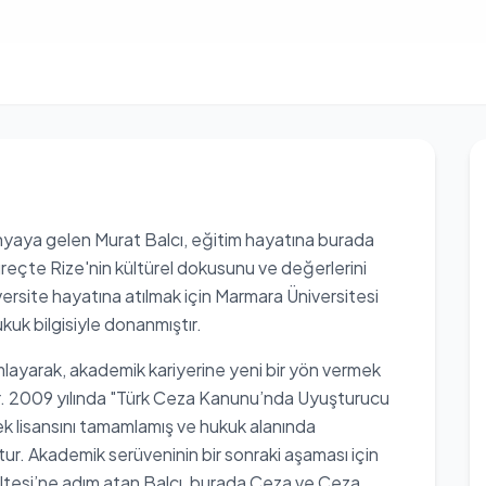
ünyaya gelen Murat Balcı, eğitim hayatına burada
süreçte Rize'nin kültürel dokusunu ve değerlerini
rsite hayatına atılmak için Marmara Üniversitesi
kuk bilgisiyle donanmıştır.
mlayarak, akademik kariyerine yeni bir yön vermek
ır. 2009 yılında "Türk Ceza Kanunu’nda Uyuşturucu
sek lisansını tamamlamış ve hukuk alanında
ştur. Akademik serüveninin bir sonraki aşaması için
ltesi’ne adım atan Balcı, burada Ceza ve Ceza