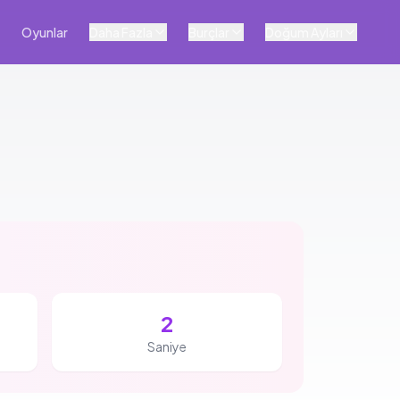
Oyunlar
Daha Fazla
Burçlar
Doğum Ayları
1
Saniye