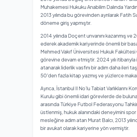
Muhakemesi Hukuku Anabilim Dalında Yardım
2013 yılında bu görevinden ayrılarak Fatih S
döneme giriş yapmıştır.
2014 yılında Doçent unvanını kazanmış ve 20
ederek akademik kariyerinde önemli bir bas
Mehmed Vakıf Üniversitesi Hukuk Fakültes
görevine devam etmiştir. 2024 yılı itibarıyla
atanarak liderlik vasfını bir adım daha ileri 
50'den fazla kitap yazmış ve yüzlerce makal
Ayrıca, İstanbul II No’lu Tabiat Varlıklarını 
Kurulu gibi önemli idari görevlerde de buluna
arasında Türkiye Futbol Federasyonu Tahkim 
üstlenmiş, hukuk alanındaki deneyimini spor 
mesleğine adım atan Murat Balcı, 2013 yılınd
bir avukat olarak kariyerine yön vermiştir.