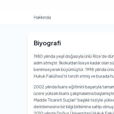
Hakkında
Biyografi
1980 yılında yeşil doğasıyla ünlü Rize'de d
adım atmıştır. İlkokuldan liseye kadar olan 
benimseyerek büyümüştür. 1998 yılında ünive
Hukuk Fakültesi'ni tercih etmiş ve burada hu
2002 yılında lisans eğitimini başarıyla tama
üzere yüksek lisans çalışmalarına başlamışt
Madde Ticareti Suçları" başlıklı teziyle yük
derinlemesine bir bilgi birikimine sahip olmu
2010 yılında Doğuş Üniversitesi Hukuk Fakü