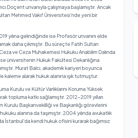
cı Doçent unvanıyla çalışmaya başlamıştır. Ancak
ultan Mehmed Vakıf Üniversitesi'nde yeni bir
19 yılına gelindiğinde ise Profesör unvanını elde
amak daha çıkmıştır. Bu süreçte Fatih Sultan
i Ceza ve Ceza Muhakemesi Hukuku Anabilim Dalında
 ise üniversitenin Hukuk Fakültesi Dekanlığına
taşımıştır. Murat Balcı, akademik kariyeri boyunca
e kaleme alarak hukuk alanına ışık tutmuştur.
Koruma Kurulu ve Kültür Varlıklarını Koruma Yüksek
rak topluma katkı sağlamıştır. 2012-2019 yılları
Kurulu Başkanvekilliği ve Başkanlığı görevlerini
hukuku alanına da taşımıştır. 2004 yılında avukatlık
a İstanbul'da kendi hukuk ofisini kurarak bağımsız