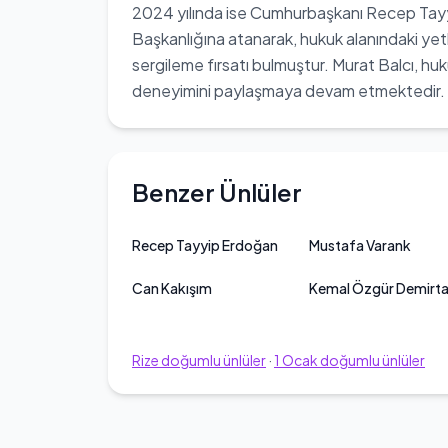
2024 yılında ise Cumhurbaşkanı Recep Tayy
Başkanlığına atanarak, hukuk alanındaki yetki
sergileme fırsatı bulmuştur. Murat Balcı, huk
deneyimini paylaşmaya devam etmektedir.
Benzer Ünlüler
Recep Tayyip Erdoğan
Mustafa Varank
Can Kakışım
Kemal Özgür Demirt
Rize
doğumlu ünlüler
·
1
Ocak
doğumlu ünlüler