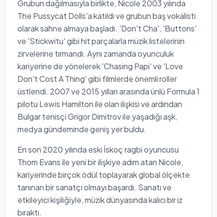
Grubun dağılmasıyla birlikte, Nicole 2003 yılında
The Pussycat Dolls'a katıldı ve grubun baş vokalisti
olarak sahne almaya başladı. 'Don't Cha', 'Buttons'
ve 'Stickwitu' gibi hit parçalarla müzik listelerinin
zirvelerine tırmandı. Aynı zamanda oyunculuk
kariyerine de yönelerek 'Chasing Papi' ve 'Love
Don't Cost A Thing' gibi filmlerde önemli roller
üstlendi. 2007 ve 2015 yılları arasında ünlü Formula 1
pilotu Lewis Hamilton ile olan ilişkisi ve ardından
Bulgar tenisçi Grigor Dimitrov ile yaşadığı aşk,
medya gündeminde geniş yer buldu.
En son 2020 yılında eski İskoç ragbi oyuncusu
Thom Evans ile yeni bir ilişkiye adım atan Nicole,
kariyerinde birçok ödül toplayarak global ölçekte
tanınan bir sanatçı olmayı başardı. Sanatı ve
etkileyici kişiliğiyle, müzik dünyasında kalıcı bir iz
bıraktı.