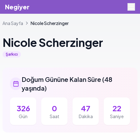
Negiyer
Ana Sayfa
Nicole
Scherzinger
Nicole
Scherzinger
Şarkıcı
Doğum Gününe Kalan Süre
(
48
yaşında
)
326
0
47
22
Gün
Saat
Dakika
Saniye