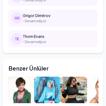
- Devam ediyor
Grigor
Dimitrov
G
D
- Devam ediyor
Thom
Evans
T
E
- Devam ediyor
Benzer Ünlüler