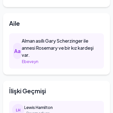
Aile
Alman
asıllı Gary Scherzinger ile
annesi Rosemary ve bir kız kardeşi
A
a
var.
Ebeveyn
İlişki Geçmişi
Lewis
Hamilton
L
H