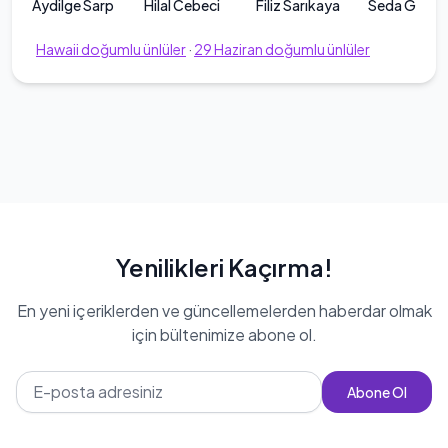
Aydilge Sarp
Hilal Cebeci
Filiz Sarıkaya
Seda Gökka
Hawaii
doğumlu ünlüler
·
29
Haziran
doğumlu ünlüler
Yenilikleri Kaçırma!
En yeni içeriklerden ve güncellemelerden haberdar olmak
için bültenimize abone ol.
Abone Ol