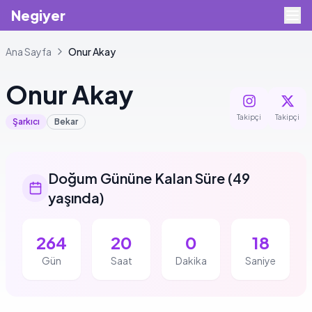
Negiyer
Ana Sayfa
Onur
Akay
Onur
Akay
Takipçi
Takipçi
Şarkıcı
Bekar
Doğum Gününe Kalan Süre
(
49
yaşında
)
264
20
0
17
Gün
Saat
Dakika
Saniye