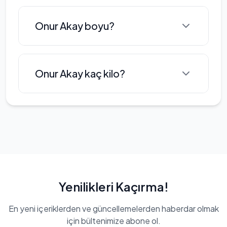
bir televizyon kariyerine sahiptir ve
Onur Akay Türkçe dilini
izleyiciler tarafından beğenilen bir
Onur Akay boyu?
konuşmaktadır.
oyuncu olmuştur.
Onur Akay boyu: 180 cm
Onur Akay kaç kilo?
Onur Akay'nin kilosu 70 kg
Yenilikleri Kaçırma!
En yeni içeriklerden ve güncellemelerden haberdar olmak
için bültenimize abone ol.