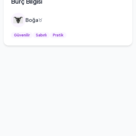
Burç Bilgisi
Boğa
♉
Güvenilir
Sabırlı
Pratik