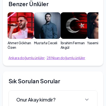
Benzer Ünlüler
Ahmet Gökhan
Mustafa Ceceli
İbrahim Ferman
Yasemin Ayd
Özen
Akgül
Ankara
doğumlu ünlüler
·
28
Nisan
doğumlu ünlüler
Sık Sorulan Sorular
Onur Akay kimdir?