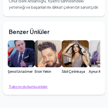
Onur Berk Arslanoğlu, tiyatro sahnesindeki
yeteneği ve başarıları ile dikkat çeken bir sanatçıdır.
Benzer Ünlüler
Şenol Ustaömer
Ersin Yekin
Sibil Çetinkaya
Aynur Akgü
Trabzon
doğumlu ünlüler