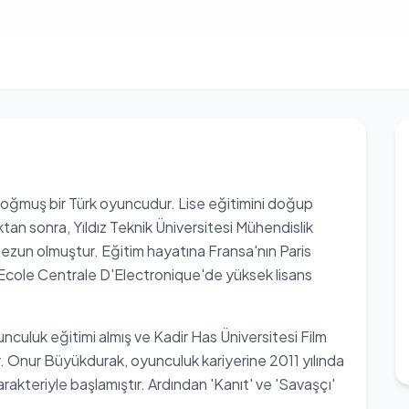
doğmuş bir Türk oyuncudur. Lise eğitimini doğup
an sonra, Yıldız Teknik Üniversitesi Mühendislik
ezun olmuştur. Eğitim hayatına Fransa'nın Paris
cole Centrale D'Electronique'de yüksek lisans
culuk eğitimi almış ve Kadir Has Üniversitesi Film
 Onur Büyükdurak, oyunculuk kariyerine 2011 yılında
arakteriyle başlamıştır. Ardından 'Kanıt' ve 'Savaşçı'