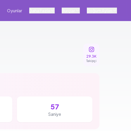
Oyunlar
Daha Fazla
Burçlar
Doğum Ayları
29.3K
Takipçi
56
Saniye