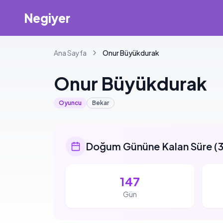
Negiyer
Ana Sayfa
Onur
Büyükdurak
Onur
Büyükdurak
Oyuncu
Bekar
Doğum Gününe Kalan Süre
(
3
147
Gün