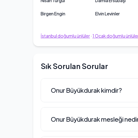
Nisan Turgul
Damla Ersubaşı
Birgen Engin
Elvin Levinler
İstanbul
doğumlu ünlüler
·
1
Ocak
doğumlu ünlüle
Sık Sorulan Sorular
Onur Büyükdurak kimdir?
Onur Büyükdurak, 1987 yılında İst
Onur Büyükdurak mesleği nedi
eğitimini doğup büyüdüğü şehir o
Yıldız Teknik Üniversitesi Mühendisl