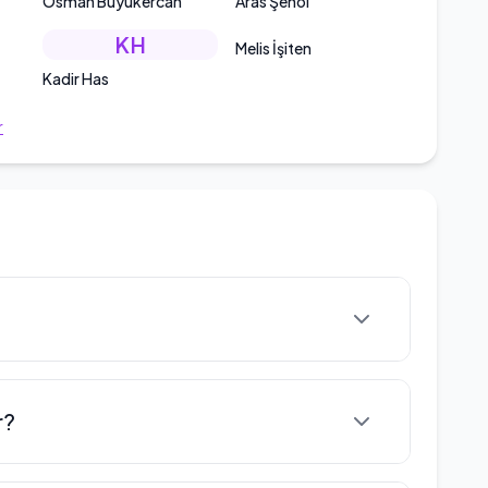
Osman Büyükercan
Aras Şenol
KH
Melis İşiten
Kadir Has
r
anbul'da doğmuş bir Türk oyuncudur. Lise
r?
lan İstanbul'da tamamladıktan sonra,
ik Fakültesi Elektrik Elektronik