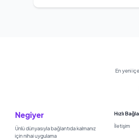
Onur Büyükdurak'nin kilosu 74 kg
En yeni iç
Negiyer
Hızlı Bağla
İletişim
Ünlü dünyasıyla bağlantıda kalmanız
için nihai uygulama