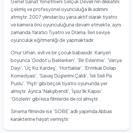
Genel Sanat Yönetmeni Selçuk Develi’nin dikkatini
çekmiş ve profesyonel oyunculuğa ilk adımını
atmıştır. 2007 yılından bu yana aktif olarak tiyatro
ve kamera önü oyunculuğuna devam etmekte, aynı
zamanda Yaratıcı Tiyatro ve Drama, İleri seviye
oyunculuk eğitmenliği de yapmaktadır.
Onur Urhan, evli ve bir çocuk babasıdır. Kariyeri
boyunca 'Godot’u Beklerken', 'Bir Evlenme', 'Vanya
Dayı', 'Üç Kız Kardeş', 'Hortlaklar', 'Entrikalı Dolap
Komedyası', 'Savaş Düşlerimi Çaldı', 'İsli Sisli Pis
Puslu', 'Pişti' gibi birçok tiyatro oyununda yer
almıştır. Ayrıca 'Nakşibendi', 'İşsiz’lik Kapısı',
'Gözlerin' gibi kısa filmlerde de rol almıştır.
Sinema filminde ise 'SOBE' adlı yapımda Abbas
karakterine hayat vermiştir.