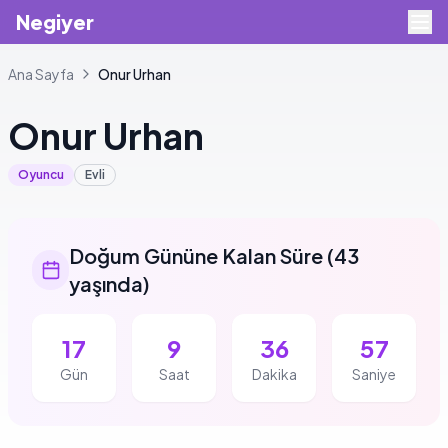
Negiyer
Ana Sayfa
Onur
Urhan
Onur
Urhan
Oyuncu
Evli
Doğum Gününe Kalan Süre
(
43
yaşında
)
17
9
36
56
Gün
Saat
Dakika
Saniye