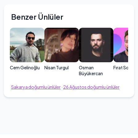
Benzer Ünlüler
Cem Gelinoğlu
Nisan Turgul
Osman
Fırat Sobut
Büyükercan
Sakarya
doğumlu ünlüler
·
26
Ağustos
doğumlu ünlüler