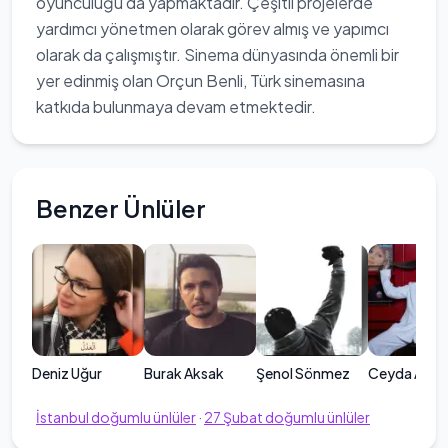
oyunculuğu da yapmaktadır. Çeşitli projelerde
yardımcı yönetmen olarak görev almış ve yapımcı
olarak da çalışmıştır. Sinema dünyasında önemli bir
yer edinmiş olan Orçun Benli, Türk sinemasına
katkıda bulunmaya devam etmektedir.
Benzer Ünlüler
Deniz Uğur
Burak Aksak
Şenol Sönmez
Ceyda Ateş
İstanbul
doğumlu ünlüler
·
27
Şubat
doğumlu ünlüler