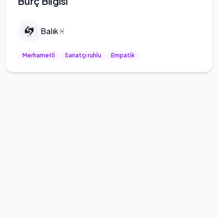
Burç Bilgisi
Balık
♓
Merhametli
Sanatçı ruhlu
Empatik