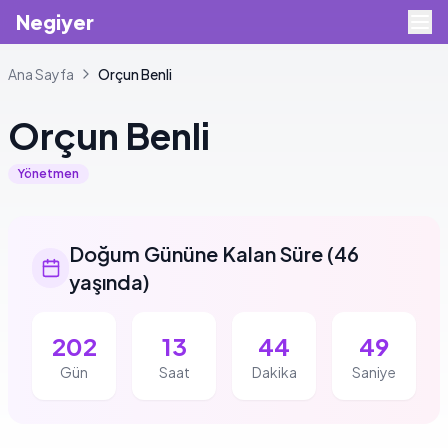
Negiyer
Ana Sayfa
Orçun
Benli
Orçun
Benli
Yönetmen
Doğum Gününe Kalan Süre
(
46
yaşında
)
202
13
44
48
Gün
Saat
Dakika
Saniye