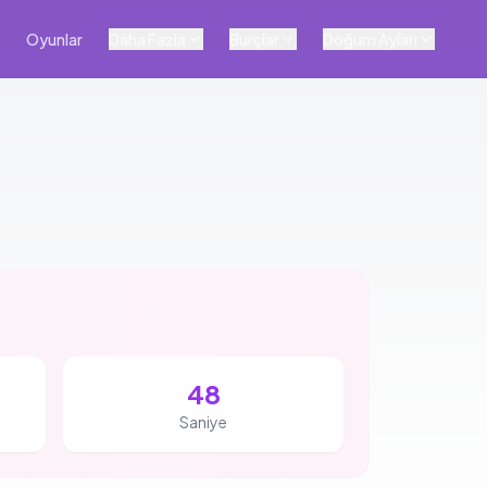
Oyunlar
Daha Fazla
Burçlar
Doğum Ayları
47
Saniye