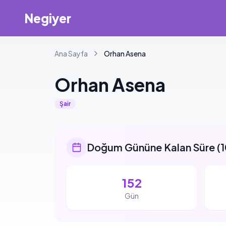
Negiyer
Ana Sayfa
Orhan
Asena
Orhan
Asena
Şair
Doğum Gününe Kalan Süre
(
1
152
Gün