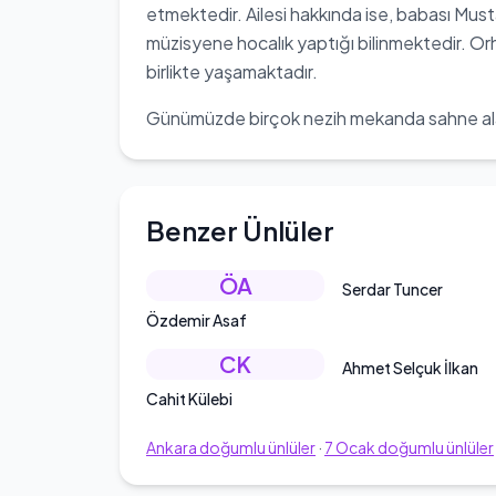
etmektedir. Ailesi hakkında ise, babası Mus
müzisyene hocalık yaptığı bilinmektedir. Or
birlikte yaşamaktadır.
Günümüzde birçok nezih mekanda sahne ala
Benzer Ünlüler
ÖA
Serdar Tuncer
Özdemir Asaf
CK
Ahmet Selçuk İlkan
Cahit Külebi
Ankara
doğumlu ünlüler
·
7
Ocak
doğumlu ünlüler