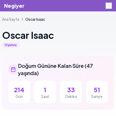
Negiyer
Ana Sayfa
Oscar
Isaac
Oscar
Isaac
Oyuncu
Doğum Gününe Kalan Süre
(
47
yaşında
)
214
1
33
51
Gün
Saat
Dakika
Saniye