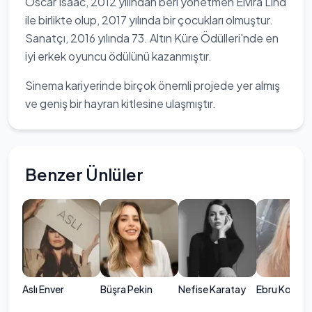
Oscar Isaac, 2012 yılından beri yönetmen Elvira Lind
ile birlikte olup, 2017 yılında bir çocukları olmuştur.
Sanatçı, 2016 yılında 73. Altın Küre Ödülleri'nde en
iyi erkek oyuncu ödülünü kazanmıştır.
Sinema kariyerinde birçok önemli projede yer almış
ve geniş bir hayran kitlesine ulaşmıştır.
Benzer Ünlüler
Aslı Enver
Büşra Pekin
Nefise Karatay
Ebru Kocaa