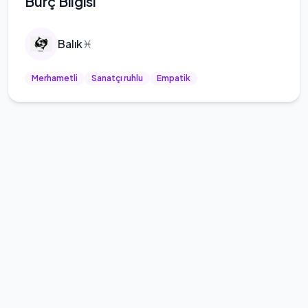
Burç Bilgisi
Balık
♓
Merhametli
Sanatçı ruhlu
Empatik