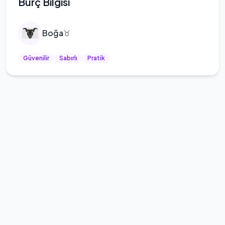
Burç Bilgisi
Boğa
♉
Güvenilir
Sabırlı
Pratik