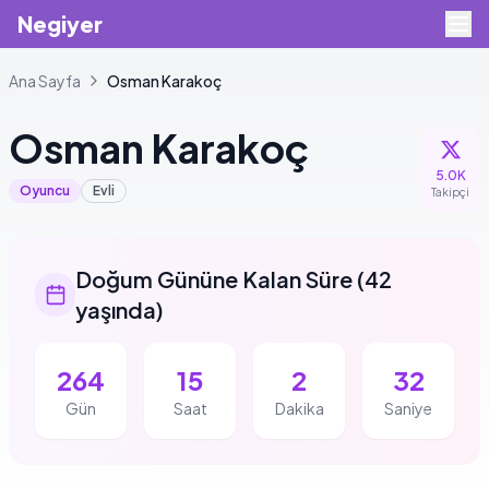
Negiyer
Ana Sayfa
Osman
Karakoç
Osman
Karakoç
5.0K
Oyuncu
Evli
Takipçi
Doğum Gününe Kalan Süre
(
42
yaşında
)
264
15
2
31
Gün
Saat
Dakika
Saniye