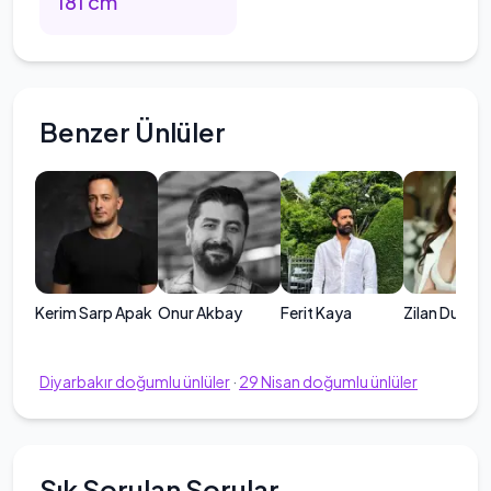
181
cm
Benzer Ünlüler
Kerim Sarp Apak
Onur Akbay
Ferit Kaya
Zilan Duru
Diyarbakır
doğumlu ünlüler
·
29
Nisan
doğumlu ünlüler
Sık Sorulan Sorular