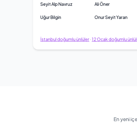
Seyit Alp Navruz
Ali Öner
Uğur Bilgin
Onur Seyit Yaran
İstanbul
doğumlu ünlüler
·
12
Ocak
doğumlu ünlül
En yeni iç