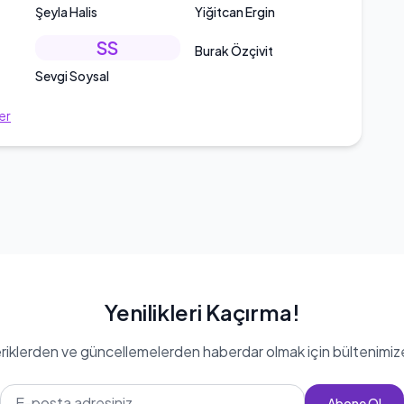
Şeyla Halis
Yiğitcan Ergin
SS
Burak Özçivit
Sevgi Soysal
er
Yenilikleri Kaçırma!
eriklerden ve güncellemelerden haberdar olmak için bültenimiz
Abone Ol