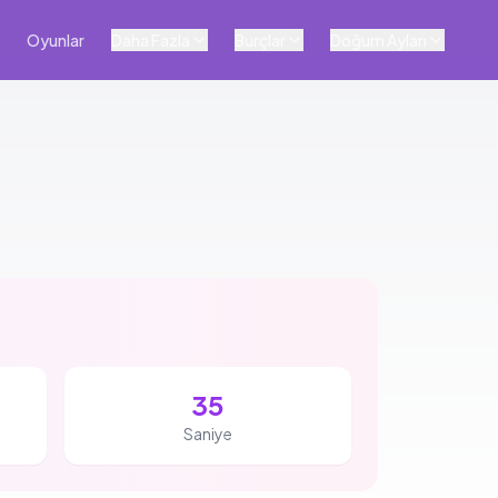
Oyunlar
Daha Fazla
Burçlar
Doğum Ayları
34
Saniye