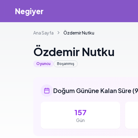
Negiyer
Ana Sayfa
Özdemir
Nutku
Özdemir
Nutku
Oyuncu
Boşanmış
Doğum Gününe Kalan Süre
(
9
157
Gün