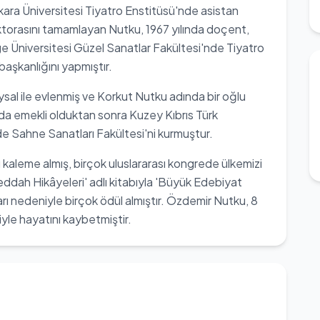
ara Üniversitesi Tiyatro Enstitüsü'nde asistan
oktorasını tamamlayan Nutku, 1967 yılında doçent,
Ege Üniversitesi Güzel Sanatlar Fakültesi'nde Tiyatro
aşkanlığını yapmıştır.
sal ile evlenmiş ve Korkut Nutku adında bir oğlu
ında emekli olduktan sonra Kuzey Kıbrıs Türk
e Sahne Sanatları Fakültesi'ni kurmuştur.
ı kaleme almış, birçok uluslararası kongrede ülkemizi
Meddah Hikâyeleri' adlı kitabıyla 'Büyük Edebiyat
rı nedeniyle birçok ödül almıştır. Özdemir Nutku, 8
yle hayatını kaybetmiştir.