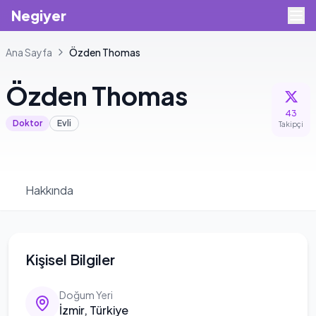
Negiyer
Ana Sayfa
Özden
Thomas
Özden
Thomas
43
Doktor
Evli
Takipçi
Hakkında
Kişisel Bilgiler
Doğum Yeri
İzmir, Türkiye