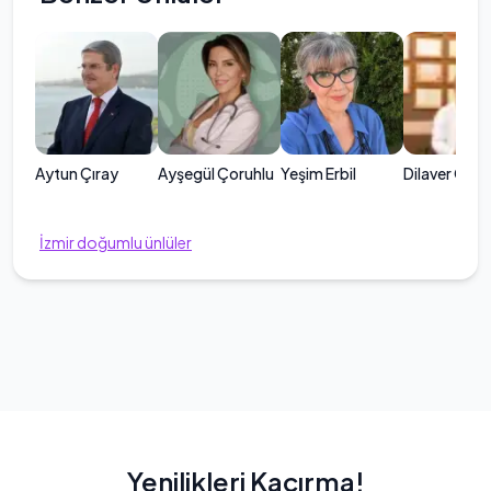
Aytun Çıray
Ayşegül Çoruhlu
Yeşim Erbil
Dilaver Özt
İzmir
doğumlu ünlüler
Yenilikleri Kaçırma!