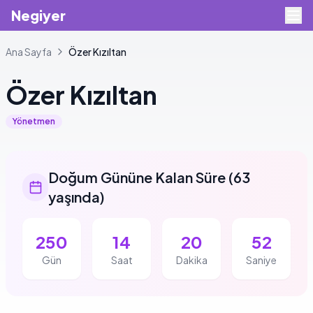
Negiyer
Ana Sayfa
Özer
Kızıltan
Özer
Kızıltan
Yönetmen
Doğum Gününe Kalan Süre
(
63
yaşında
)
250
14
20
52
Gün
Saat
Dakika
Saniye