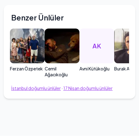
Benzer Ünlüler
AK
Ferzan Özpetek
Cemil
Avni Kütükoğlu
Burak Aksak
Ağacıkoğlu
İstanbul
doğumlu ünlüler
·
17
Nisan
doğumlu ünlüler