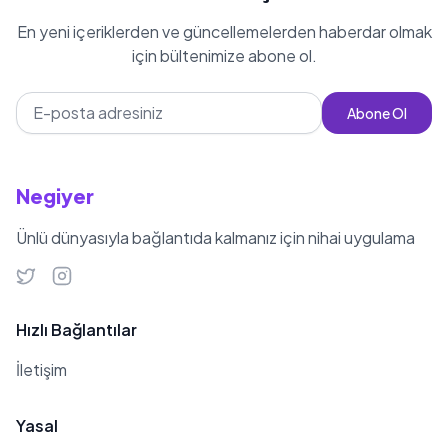
Sosyal medya platformu
En yeni içeriklerden ve güncellemelerden haberdar olmak
Instagram'da @ozgeakdeniz
için bültenimize abone ol.
kullanıcı adıyla aktif olarak
bulunmaktadır.
Abone Ol
Negiyer
Ünlü dünyasıyla bağlantıda kalmanız için nihai uygulama
Hızlı Bağlantılar
İletişim
Yasal