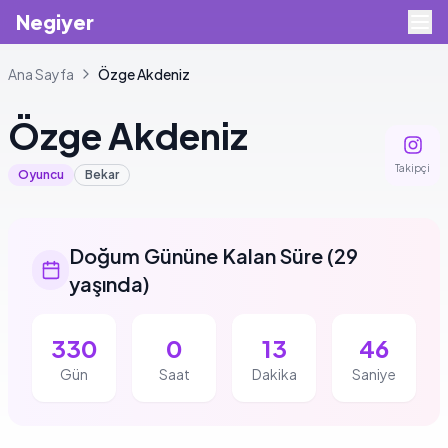
Negiyer
Ana Sayfa
Özge
Akdeniz
Özge
Akdeniz
Takipçi
Oyuncu
Bekar
Doğum Gününe Kalan Süre
(
29
yaşında
)
330
0
13
45
Gün
Saat
Dakika
Saniye