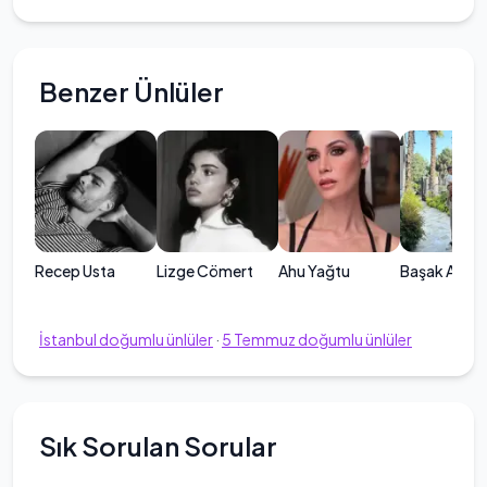
Benzer Ünlüler
Recep Usta
Lizge Cömert
Ahu Yağtu
Başak Atıcı
İstanbul
doğumlu ünlüler
·
5
Temmuz
doğumlu ünlüler
Sık Sorulan Sorular