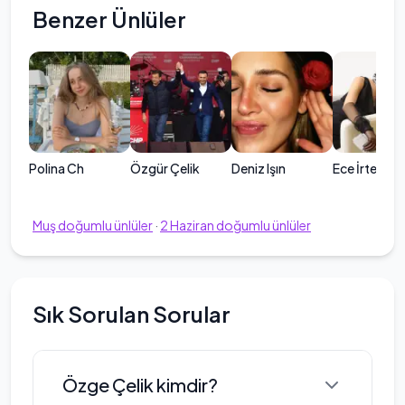
Benzer Ünlüler
Polina Ch
Özgür Çelik
Deniz Işın
Ece İrtem
Muş
doğumlu ünlüler
·
2
Haziran
doğumlu ünlüler
Sık Sorulan Sorular
Özge Çelik kimdir?