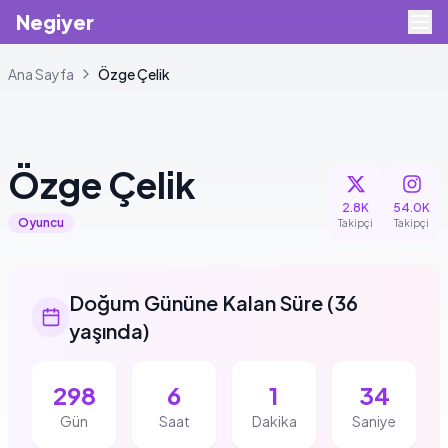
Negiyer
Ana Sayfa
Özge
Çelik
Özge
Çelik
2.8K
54.0K
Oyuncu
Takipçi
Takipçi
Doğum Gününe Kalan Süre
(
36
yaşında
)
298
6
1
33
Gün
Saat
Dakika
Saniye