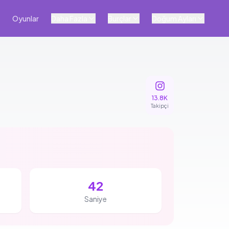
Oyunlar
Daha Fazla
Burçlar
Doğum Ayları
13.8K
Takipçi
41
Saniye