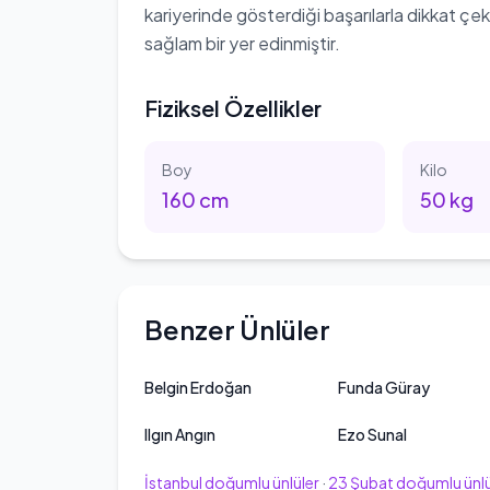
kariyerinde gösterdiği başarılarla dikkat 
sağlam bir yer edinmiştir.
Fiziksel Özellikler
Boy
Kilo
160
cm
50
kg
Benzer Ünlüler
Belgin Erdoğan
Funda Güray
Ilgın Angın
Ezo Sunal
İstanbul
doğumlu ünlüler
·
23
Şubat
doğumlu ünlü