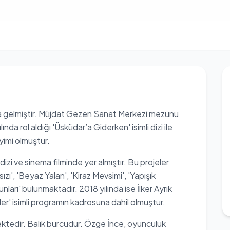
ya gelmiştir. Müjdat Gezen Sanat Merkezi mezunu
da rol aldığı 'Üsküdar’a Giderken' isimli dizi ile
yimi olmuştur.
zi ve sinema filminde yer almıştır. Bu projeler
ızı', 'Beyaz Yalan', 'Kiraz Mevsimi', 'Yapışık
arı' bulunmaktadır. 2018 yılında ise İlker Ayrık
er' isimli programın kadrosuna dahil olmuştur.
ktedir. Balık burcudur. Özge İnce, oyunculuk