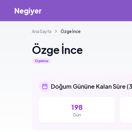
Negiyer
Ana Sayfa
Özge
İnce
Özge
İnce
Oyuncu
Doğum Gününe Kalan Süre
(
3
198
Gün