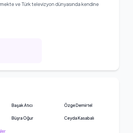
çekmekte ve Türk televizyon dünyasında kendine
Başak Atıcı
Özge Demirtel
Büşra Oğur
Ceyda Kasabalı
ler