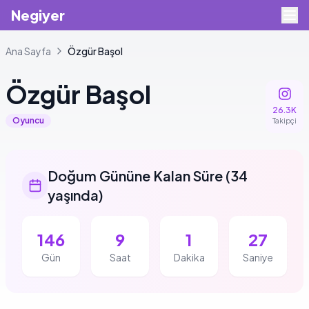
Negiyer
Ana Sayfa
Özgür
Başol
Özgür
Başol
26.3K
Oyuncu
Takipçi
Doğum Gününe Kalan Süre
(
34
yaşında
)
146
9
1
26
Gün
Saat
Dakika
Saniye