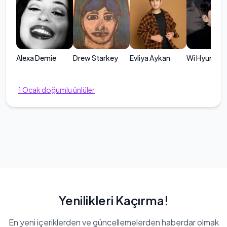
Alexa Demie
Drew Starkey
Evliya Aykan
Wi Hyun-yi
1
Ocak
doğumlu ünlüler
Yenilikleri Kaçırma!
En yeni içeriklerden ve güncellemelerden haberdar olmak