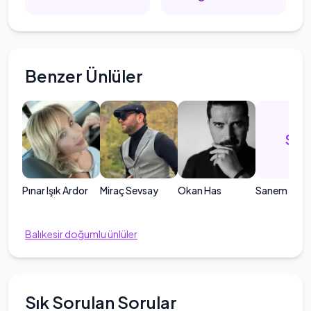
Benzer Ünlüler
SA
Pınar Işık Ardor
Miraç Sevsay
Okan Has
Sanem Ayrı
Balıkesir
doğumlu ünlüler
Sık Sorulan Sorular