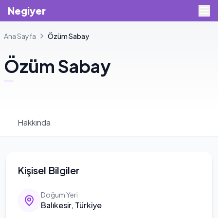
Negiyer
Ana Sayfa
Özüm
Sabay
Özüm
Sabay
Hakkında
Kişisel Bilgiler
Doğum Yeri
Balıkesir, Türkiye