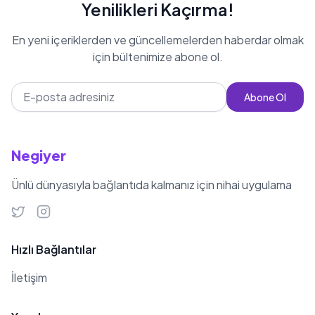
Özüm Sabay, genç yaşına rağmen
Yenilikleri Kaçırma!
sosyal medya dünyasında önemli bir
En yeni içeriklerden ve güncellemelerden haberdar olmak
yer edinmiş ve geniş bir takipçi
için bültenimize abone ol.
kitlesine ulaşmıştır.
Abone Ol
Negiyer
Ünlü dünyasıyla bağlantıda kalmanız için nihai uygulama
Hızlı Bağlantılar
İletişim