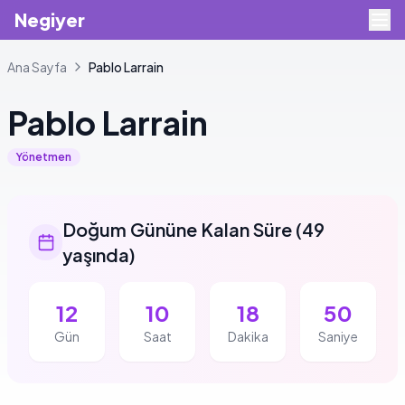
Negiyer
Ana Sayfa
Pablo
Larrain
Pablo
Larrain
Yönetmen
Doğum Gününe Kalan Süre
(
49
yaşında
)
12
10
18
49
Gün
Saat
Dakika
Saniye