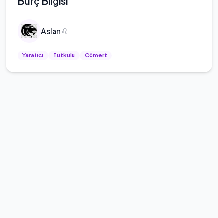
Burç Bilgisi
Aslan
♌
Yaratıcı
Tutkulu
Cömert