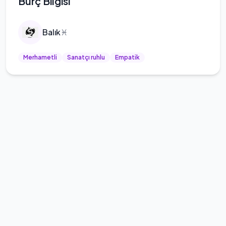
Burç Bilgisi
Balık
♓
Merhametli
Sanatçı ruhlu
Empatik