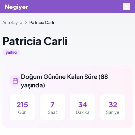
Negiyer
Ana Sayfa
Patricia
Carli
Patricia
Carli
Şarkıcı
Doğum Gününe Kalan Süre
(
88
yaşında
)
215
7
34
31
Gün
Saat
Dakika
Saniye