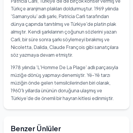
Patricia Carli, Türkiye'de de birçok konser vermiş ve
Türkçe aranjman plakları doldurmuştur. 1969 yılında
'Samanyolu' adlı şarkı, Patricia Carli tarafından
dünya çapında tanıtılmış ve Türkiye'de platin plak
almıştır. Kendi şarkılarının çoğunun sözlerini yazan
Carli, bir süre sonra şarkı söylemeyi bırakmış ve
Nicoletta, Dalida, Claude François gibi sanatçılara
söz yazmaya devam etmiştir.
1978 yılında 'L'Homme De La Plage' adlı parçasıyla
müziğe dönüş yapmayı denemiştir. Yé-Yé tarzı
müziğin önde gelen temsilcilerinden biri olarak,
1960'lı yıllarda ününün doruğuna ulaşmış ve
Türkiye'de de önemli bir hayran kitlesi edinmiştir.
Benzer Ünlüler