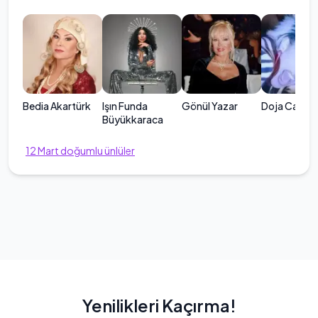
Bedia Akartürk
Işın Funda
Gönül Yazar
Doja Cat
Büyükkaraca
12
Mart
doğumlu ünlüler
Yenilikleri Kaçırma!