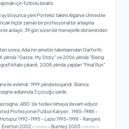
apmak için futbolu bıraktı.
ki ay boyunca yeni Portekiz takımı Algarve United ile
ncak hiçbir zaman bir profesyonal bir anlaşma
ile anlaştı. 39 gün süren bir menejerlik döneminden
kten sonra, Ada’nın amatör takımlarından Garforth
 yılında "Gazza: My Story" ve 2006 yılında "Being
afi kitabı çıkardı. 2008 yılında yapılan "Final Run"
e ile evlendi. 1999 yılında boşandı. Bianca
gne adlarında 3 çocuğu vardır.
ascoigne, ABD ’de tedavi olmaya devam ediyor.
ited Profesyonel Futbol Kariyeri : 1985-1988 -
Hotspur 1992-1995 - Lazio 1995-1998 - Rangers
verton 2002 - ----- - Burnley 2003 - ----- -