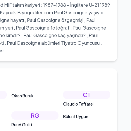
illî takım kariyeri : 1987-1988 - İngiltere U-21 1989
 B Kaynak:Biyografiler.com Paul Gascoigne yaşıyor
igne hayatı , Paul Gascoigne özgeçmişi , Paul
 yeri , Paul Gascoigne fotoğraf , Paul Gascoigne
ne kimdir? , Paul Gascoigne kaç yaşında? , Paul
i , Paul Gascoigne albümleri Tiyatro Oyuncusu ,
sı
CT
Okan Buruk
Claudio Taffarel
RG
Bülent Uygun
Ruud Gullit