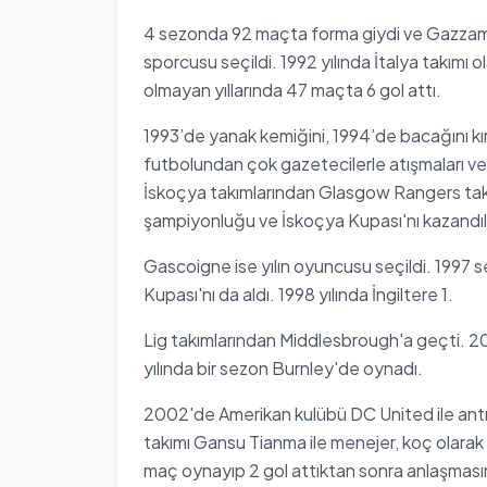
4 sezonda 92 maçta forma giydi ve Gazzaman
sporcusu seçildi. 1992 yılında İtalya takımı o
olmayan yıllarında 47 maçta 6 gol attı.
1993’de yanak kemiğini, 1994’de bacağını kır
futbolundan çok gazetecilerle atışmaları ve
İskoçya takımlarından Glasgow Rangers tak
şampiyonluğu ve İskoçya Kupası'nı kazandıl
Gascoigne ise yılın oyuncusu seçildi. 1997 
Kupası'nı da aldı. 1998 yılında İngiltere 1.
Lig takımlarından Middlesbrough'a geçti. 2
yılında bir sezon Burnley'de oynadı.
2002'de Amerikan kulübü DC United ile ant
takımı Gansu Tianma ile menejer, koç olarak
maç oynayıp 2 gol attıktan sonra anlaşması