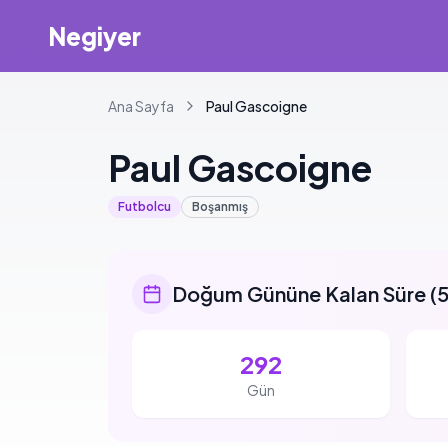
Negiyer
Ana Sayfa
Paul
Gascoigne
Paul
Gascoigne
Futbolcu
Boşanmış
Doğum Gününe Kalan Süre
(
5
292
Gün