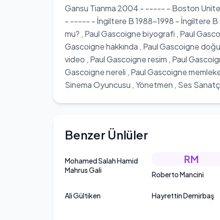
Gansu Tianma 2004 - ----- - Boston United M
- ----- - İngiltere B 1988-1998 - İngiltere
mu? , Paul Gascoigne biyografi , Paul Gasco
Gascoigne hakkında , Paul Gascoigne doğum
video , Paul Gascoigne resim , Paul Gascoig
Gascoigne nereli , Paul Gascoigne memleket
Sinema Oyuncusu , Yönetmen , Ses Sanatçı
Benzer Ünlüler
RM
Mohamed Salah Hamid
Mahrus Gali
Roberto Mancini
Ali Gültiken
Hayrettin Demirbaş