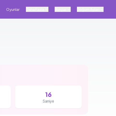
Oyunlar
Daha Fazla
Burçlar
Doğum Ayları
15
Saniye