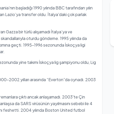
ia’nın başladığı 1990 yılında BBC tarafından yılın
lan Lazio’ya transfer oldu. İtalya'daki çok parlak
an Gazza bir türlü alışamadı İtalya’ya ve
 skandallarıyla oturdu göndeme. 1995 yılında da
ımına geçti. 1995-1996 sezonunda İskoçya ligi
ar.
sezonunda yine takımı İskoçya lig şampiyonu oldu, Lig
000-2002 yılları arasında “Everton”da oynadı. 2003
remanlara çıktı ancak anlaşamadı. 2003'te Çin
 anlaşsa da SARS virüsünün yayılmasını sebebi ile 4
nı feshetti. 2004 yılında Boston United futbol