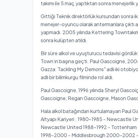
takımı ile 5 maç yaptıktan sonra menejerlik y
Gittiği Teknik direktörlük kursundan sonra i
menejer-oyuncu olarak antermanlara çıktı a
yapmadı. 2005 yılında Kettering Towntakımı 
sonra kulüpten atıldı.
Bir süre alkol ve uyuşturucu tedavisi gördü
Town’ın başına geçti. Paul Gascoigne, 2004
Gazza: Tackling My Demons" adlı iki otobiyogr
adlı bir bilimkurgu filminde rol aldı.
Paul Gascoigne, 1996 yılında Sheryl Gascoign
Gascoigne, Regan Gascoigne, Mason Gascoi
Hala alkol batağından kurtulamayan Paul G
Altyapı Kariyeri : 1980-1985 - Newcastle Un
Newcastle United 1988-1992 - Tottenham 
1998-2000 - Middlesbrough 2000-2002 - E