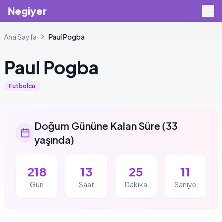
Negiyer
Ana Sayfa
Paul
Pogba
Paul
Pogba
Futbolcu
Doğum Gününe Kalan Süre
(
33
yaşında
)
218
13
25
10
Gün
Saat
Dakika
Saniye