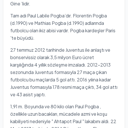
Gine ’lidir.
Tam adı Paul Labile Pogba’dır. Florentin Pogba
(d.1990) ve Mathias Pogba (d.1990) adlarında
futbolcu olan ikiz abisi vardır. Pogba kardeşler Paris
'te büyüdü.
27 temmuz 2012 tarihinde Juventus ile anlaştı ve
bonservissiz olarak 3,5 milyon Euro ücret
karşılığında 4 yıllık sözleşme imzaladı. 2012-2013
sezonunda Juventus formasıyla 27 maça çıkan
futbolcu bu maçlarda 5 gol attı. 2016 yılına kadar
Juventus formasıyla 178 resmi maça çıktı, 34 gol attı
ve 43 asist yaptı.
1,91 m. Boyunda ve 80 kilo olan Paul Pogba ,
özellikle uzun bacakları, mücadele azmi ve koşu
kabiliyeti nedeniyle " Ahtapot Paul " lakabını aldı. 22