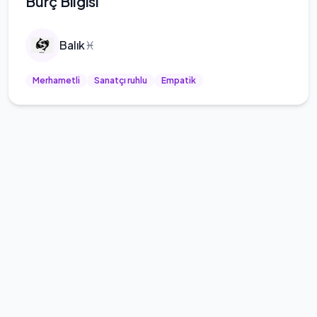
Burç Bilgisi
Balık
♓
Merhametli
Sanatçı ruhlu
Empatik