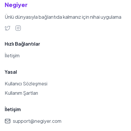
Negiyer
takımına 5 yıllığına geri geldi. 2013
yılında Fransa adına U20 Dünya
Ünlü dünyasıyla bağlantıda kalmanız için nihai uygulama
Kupası'na katılan Gine asıllı Fransız
oyuncu, "Altın top" ödülünü kazandı.
Milli takım kariyerine 2008 yılında
Hızlı Bağlantılar
Fransa U-16 kadrosuna alınarak
İletişim
başlamıştır. Hızla başarıya ulaşarak
2010 yılında U-17, 2011’de U-18,
Yasal
2012’de U-19 formalarını giyerek
Kullanıcı Sözleşmesi
devam etmiştir. Bu takımlarda çok
Kullanım Şartları
sayıda gol atarak takımın gözdesi ve
kaptanı olarak yer almıştır. 2013
İletişim
yılında 2014 Dünya Kupası Eleme
Grubunda Fransa ’nın Gürcistan ’ı
support@negiyer.com
yendiği maçta ilk kez Fransa Milli