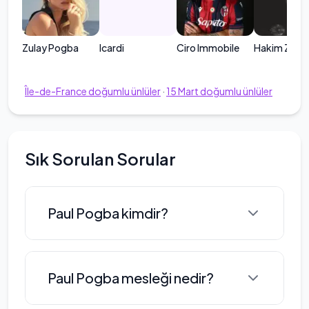
Zulay Pogba
Icardi
Ciro Immobile
Hakim Ziye
Île-de-France
doğumlu ünlüler
·
15
Mart
doğumlu ünlüler
Sık Sorulan Sorular
Paul Pogba kimdir?
Doğum Tarihi: 15.Mart.1993 Paul
Paul Pogba mesleği nedir?
Pogba kaç yaşında : 32 Doğum Yeri:
Lagny-sur-Marne, Fransa Orta saha