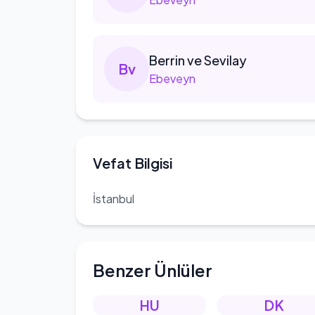
Berrin
ve Sevilay
B
v
Ebeveyn
Vefat Bilgisi
İstanbul
Benzer Ünlüler
HU
DK