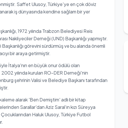
enmiştir. Saffet Ulusoy, Türkiye'ye en çok döviz
kazanarak iş dünyasında kendine sağlam bir yer
şkanlığı, 1972 yılında Trabzon Belediyesi Reis
rarası Nakliyeciler Derneği (UND) Başkanlığı yapmıştır.
i Başkanlığı görevini sürdürmüş ve bu alanda önemli
ıyı bir araya getirmiştir.
iyle İtalya'nın en büyük onur ödülü olan
. 2002 yılında kurulan RO-DER Derneği'nin
enburg şehrinin Valisi ve Belediye Başkanı tarafından
ştir.
ı kaleme alarak 'Ben Demiştim' adlı bir kitap
elerinden Sarallar'dan Aziz Saral'ın kızı Süreyya
 Çocuklarından Haluk Ulusoy, Türkiye Futbol
r.