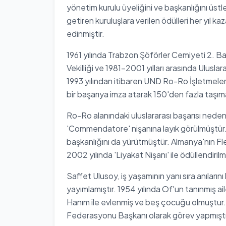
yönetim kurulu üyeliğini ve başkanlığını üstl
getiren kuruluşlara verilen ödülleri her yıl 
edinmiştir.
1961 yılında Trabzon Şöförler Cemiyeti 2. Ba
Vekilliği ve 1981-2001 yılları arasında Ulusla
1993 yılından itibaren UND Ro-Ro İşletmeler
bir başarıya imza atarak 150'den fazla taşımac
Ro-Ro alanındaki uluslararası başarısı neden
'Commendatore' nişanına layık görülmüştür
başkanlığını da yürütmüştür. Almanya'nın Fl
2002 yılında 'Liyakat Nişanı' ile ödüllendirilmi
Saffet Ulusoy, iş yaşamının yanı sıra anıların
yayımlamıştır. 1954 yılında Of'un tanınmış ail
Hanım ile evlenmiş ve beş çocuğu olmuştur.
Federasyonu Başkanı olarak görev yapmıştı