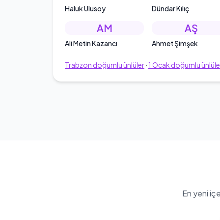
Haluk Ulusoy
Dündar Kılıç
AM
AŞ
Ali Metin Kazancı
Ahmet Şimşek
Trabzon
doğumlu ünlüler
·
1
Ocak
doğumlu ünlüle
En yeni iç