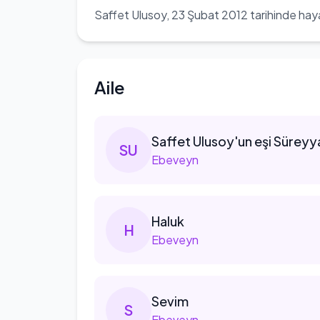
Saffet Ulusoy, 23 Şubat 2012 tarihinde hay
Aile
Saffet
Ulusoy'un eşi Süreyy
S
U
Ebeveyn
Haluk
H
Ebeveyn
Sevim
S
Ebeveyn