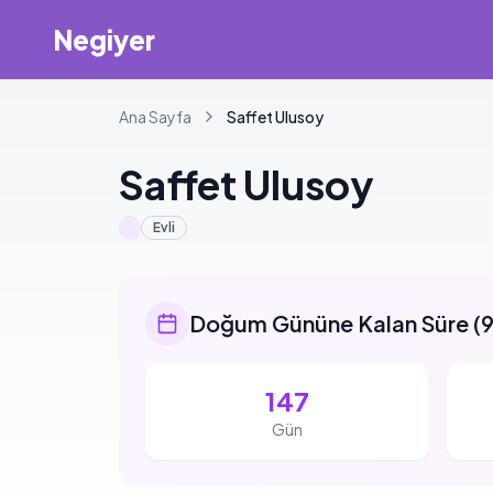
Negiyer
Ana Sayfa
Saffet
Ulusoy
Saffet
Ulusoy
Evli
Doğum Gününe Kalan Süre
(
9
147
Gün