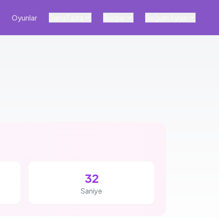
Oyunlar
Daha Fazla
Burçlar
Doğum Ayları
31
Saniye