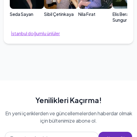
Seda Sayan
Sibil Çetinkaya
Nila Fırat
Elis Bera
Sungurtekin
İstanbul
doğumlu ünlüler
Yenilikleri Kaçırma!
En yeni içeriklerden ve güncellemelerden haberdar olmak
için bültenimize abone ol.