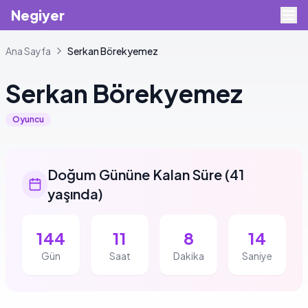
Negiyer
Ana Sayfa
Serkan
Börekyemez
Serkan
Börekyemez
Oyuncu
Doğum Gününe Kalan Süre
(
41
yaşında
)
144
11
8
13
Gün
Saat
Dakika
Saniye