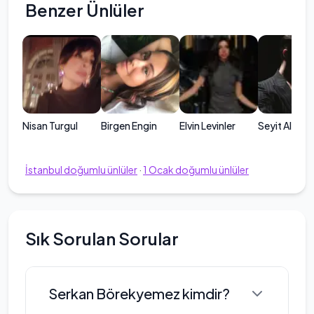
Benzer Ünlüler
Nisan Turgul
Birgen Engin
Elvin Levinler
Seyit Alp Na
İstanbul
doğumlu ünlüler
·
1
Ocak
doğumlu ünlüler
Sık Sorulan Sorular
Serkan Börekyemez kimdir?