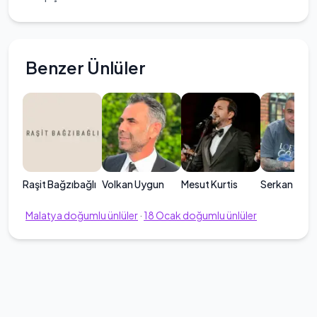
Benzer Ünlüler
Raşit Bağzıbağlı
Volkan Uygun
Mesut Kurtis
Serkan Şeng
Malatya
doğumlu ünlüler
·
18
Ocak
doğumlu ünlüler