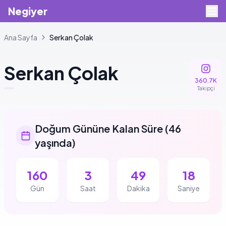
Negiyer
Ana Sayfa
Serkan
Çolak
Serkan
Çolak
360.7K
Takipçi
Doğum Gününe Kalan Süre
(
46
yaşında
)
160
3
49
18
Gün
Saat
Dakika
Saniye