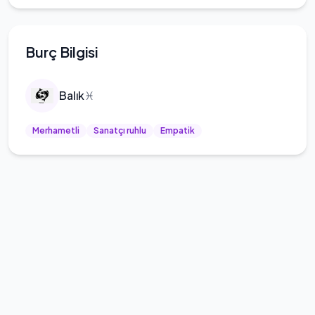
Burç Bilgisi
Balık
♓
Merhametli
Sanatçı ruhlu
Empatik