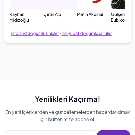
Kayhan
Çetin Alp
Metin Akpınar
Gülşen
Yıldızoğlu
Bubikoğlu
England
doğumlu ünlüler
·
26
Şubat
doğumlu ünlüler
Yenilikleri Kaçırma!
En yeni içeriklerden ve güncellemelerden haberdar olmak
için bültenimize abone ol.