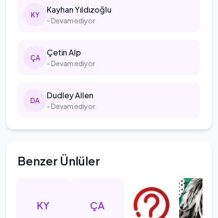
Kayhan
Yıldızoğlu
K
Y
- Devam ediyor
Çetin
Alp
Ç
A
- Devam ediyor
Dudley
Allen
D
A
- Devam ediyor
Benzer Ünlüler
KY
ÇA