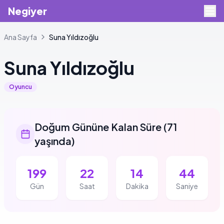
Negiyer
Ana Sayfa
Suna
Yıldızoğlu
Suna
Yıldızoğlu
Oyuncu
Doğum Gününe Kalan Süre
(
71
yaşında
)
199
22
14
44
Gün
Saat
Dakika
Saniye