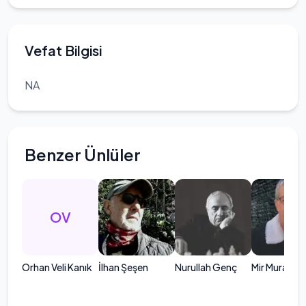
Vefat Bilgisi
NA
Benzer Ünlüler
OV
Orhan Veli Kanık
İlhan Şeşen
Nurullah Genç
Mir Murat De