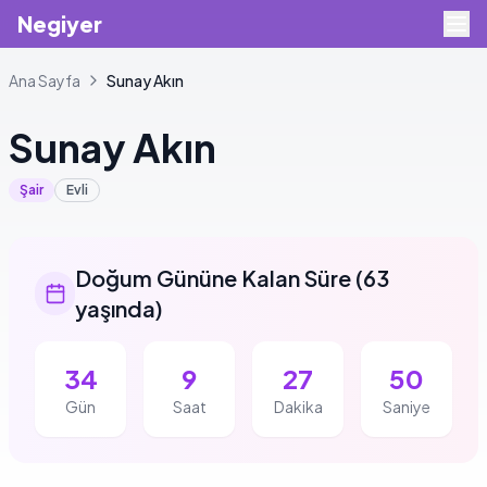
Negiyer
Ana Sayfa
Sunay
Akın
Sunay
Akın
Şair
Evli
Doğum Gününe Kalan Süre
(
63
yaşında
)
34
9
27
49
Gün
Saat
Dakika
Saniye