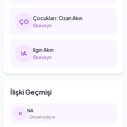
Çocukları:
Ozan Akın
Ç
O
Ebeveyn
Ilgın
Akın
I
A
Ebeveyn
İlişki Geçmişi
NA
N
- Devam ediyor