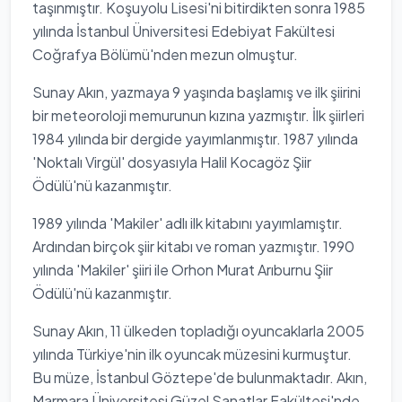
taşınmıştır. Koşuyolu Lisesi'ni bitirdikten sonra 1985
yılında İstanbul Üniversitesi Edebiyat Fakültesi
Coğrafya Bölümü'nden mezun olmuştur.
Sunay Akın, yazmaya 9 yaşında başlamış ve ilk şiirini
bir meteoroloji memurunun kızına yazmıştır. İlk şiirleri
1984 yılında bir dergide yayımlanmıştır. 1987 yılında
'Noktalı Virgül' dosyasıyla Halil Kocagöz Şiir
Ödülü'nü kazanmıştır.
1989 yılında 'Makiler' adlı ilk kitabını yayımlamıştır.
Ardından birçok şiir kitabı ve roman yazmıştır. 1990
yılında 'Makiler' şiiri ile Orhon Murat Arıburnu Şiir
Ödülü'nü kazanmıştır.
Sunay Akın, 11 ülkeden topladığı oyuncaklarla 2005
yılında Türkiye'nin ilk oyuncak müzesini kurmuştur.
Bu müze, İstanbul Göztepe'de bulunmaktadır. Akın,
Marmara Üniversitesi Güzel Sanatlar Fakültesi'nde