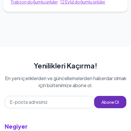
Trabzon
doğumlu ünlüler
·
12
Eylül
doğumlu ünlüler
Yenilikleri Kaçırma!
En yeni içeriklerden ve güncellemelerden haberdar olmak
için bültenimize abone ol.
Abone Ol
Negiyer